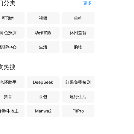
门分类
更多
可预约
视频
单机
角色扮演
动作冒险
休闲益智
棋牌中心
生活
购物
友热搜
光环助手
DeepSeek
红果免费短剧
抖音
豆包
建行生活
禅游斗地主
Manwa2
FitPro