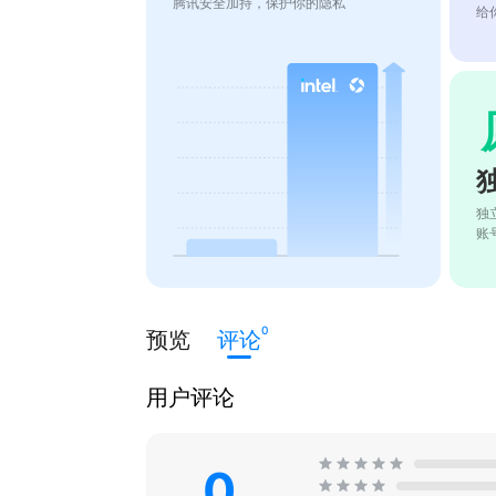
腾讯安全加持，保护你的隐私
给
独
账
0
预览
评论
用户评论
0