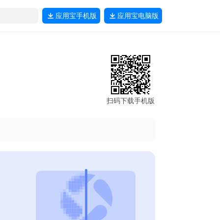
应用宝
手机版
应用宝
电脑版
扫码下载手机版