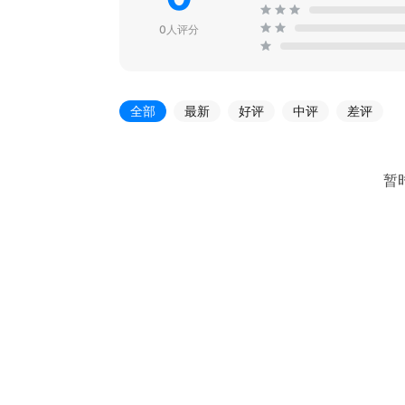
0人评分
全部
最新
好评
中评
差评