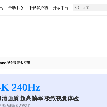
讯
帮助中心
下载客户端
开放平台
mac版发现更多应用
4K 240Hz
超清画质 超高帧率 极致视觉体验
讯独家智能音画调校技术