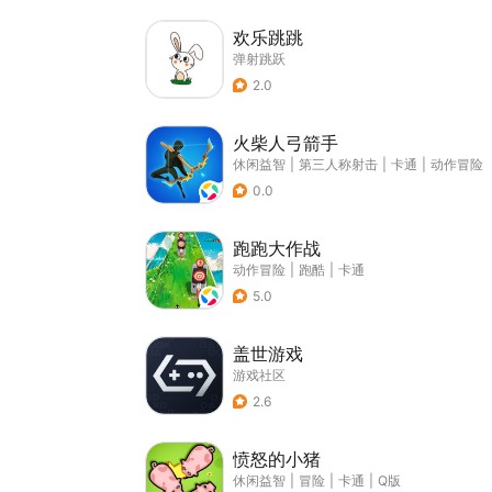
欢乐跳跳
弹射跳跃
2.0
火柴人弓箭手
休闲益智
|
第三人称射击
|
卡通
|
动作冒险
0.0
跑跑大作战
动作冒险
|
跑酷
|
卡通
5.0
盖世游戏
游戏社区
2.6
愤怒的小猪
休闲益智
|
冒险
|
卡通
|
Q版