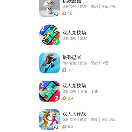
跳跃蘑菇
休闲益智
|
跑酷
|
奇幻
|
横版过关
1.0
双人竞技场
休闲益智
|
烧脑
最强忍者
动作冒险
|
跑酷
|
忍者
|
卡通
3.7
双人竞技场
休闲益智
|
桌游
|
卡通
3.4
双人大作战
休闲益智
|
解谜
|
冒险
|
派对游戏
5.0