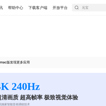
讯
帮助中心
下载客户端
开放平台
mac版发现更多应用
4K 240Hz
超清画质 超高帧率 极致视觉体验
讯独家智能音画调校技术