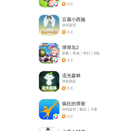
0.0
豆腐小西施
休闲益智
0.0
弹弹岛2
策略
|
养成
|
奇幻
|
Q版
4.3
流光森林
弹射跳跃
0.0
疯狂的弹簧
休闲益智
|
解压
|
卡通
0.0