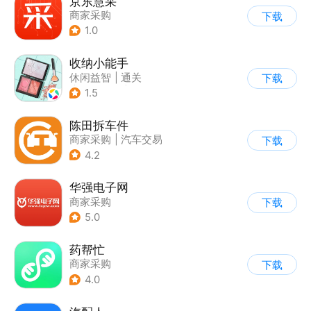
京东慧采
商家采购
下载
1.0
收纳小能手
休闲益智
|
通关
下载
|
居家生活
|
卡通
1.5
陈田拆车件
商家采购
|
汽车交易
下载
4.2
华强电子网
商家采购
下载
5.0
药帮忙
商家采购
下载
4.0