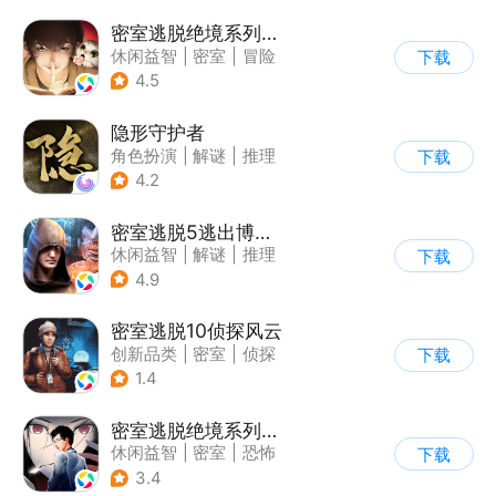
密室逃脱绝境系列3画仙奇缘
休闲益智
|
密室
|
冒险
下载
|
密室逃脱
4.5
隐形守护者
角色扮演
|
解谜
|
推理
下载
|
端游移植
4.2
密室逃脱5逃出博物馆
休闲益智
|
解谜
|
推理
下载
|
密室逃脱
4.9
密室逃脱10侦探风云
创新品类
|
密室
|
侦探
下载
|
密室逃脱
1.4
密室逃脱绝境系列9无人医院
休闲益智
|
密室
|
恐怖
下载
|
密室逃脱
3.4