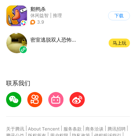
鹅鸭杀
休闲益智
|
推理
下载
|
金山世游
3.9
密室逃脱双人恐怖游戏
马上玩
联系我们
|
|
|
|
|
关于腾讯
About Tencent
服务条款
商务洽谈
腾讯招聘
|
|
|
|
|
腾讯公益
版权所有
用户权限
隐私政策
侵权投诉指引