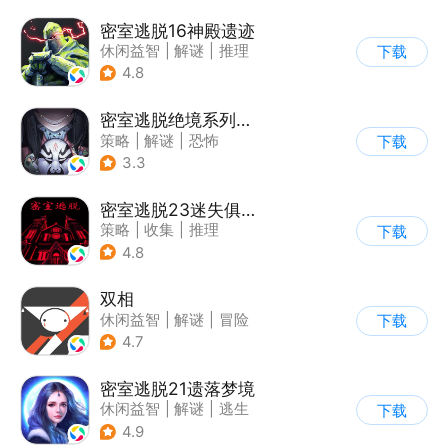
密室逃脱16神殿遗迹
休闲益智
|
解谜
|
推理
下载
|
密室逃脱
4.8
密室逃脱绝境系列8酒店惊魂
策略
|
解谜
|
恐怖
下载
|
密室逃脱
3.3
密室逃脱23迷失俱乐部
策略
|
收集
|
推理
下载
|
密室逃脱
4.8
双相
休闲益智
|
解谜
|
冒险
下载
|
公益
4.7
密室逃脱21遗落梦境
休闲益智
|
解谜
|
逃生
下载
|
密室逃脱
4.9