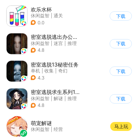
欢乐水杯
休闲益智
|
通关
下载
0.0
密室逃脱逃出办公室3
休闲益智
|
迷宫
|
推理
下载
|
密室逃脱
4.8
密室逃脱13秘密任务
单机
|
收集
|
奇幻
下载
|
密室逃脱
4.3
密室逃脱求生系列1极地冒险
休闲益智
|
解谜
|
推理
下载
|
密室逃脱
4.8
萌宠解谜
马上玩
休闲益智
|
经营