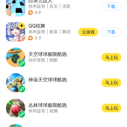
白块儿达人
休闲益智
|
音乐
|
清新
下载
|
多比特
4.9
QQ炫舞
休闲益智
|
换装
|
舞蹈
云游戏
下载
|
美少女
3.9
天空球球极限酷跑
马上玩
动作冒险
|
跑酷
神庙天空球球酷跑
马上玩
丛林球球极限酷跑
马上玩
休闲益智
|
烧脑