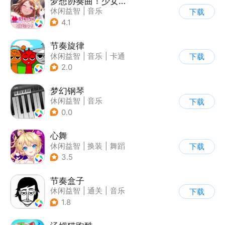
梦想协奏曲！少女乐团派对！
休闲益智
|
音乐
下载
|
美少女
|
二次元
4.1
节奏旋律
休闲益智
|
音乐
|
卡通
下载
2.0
梦幻钢琴
休闲益智
|
音乐
下载
0.0
心舞
休闲益智
|
换装
|
舞蹈
下载
|
结婚
3.5
节奏盒子
休闲益智
|
通关
|
音乐
下载
1.8