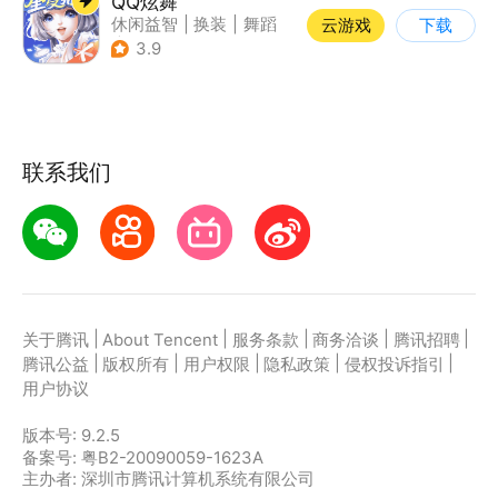
QQ炫舞
休闲益智
|
换装
|
舞蹈
云游戏
下载
|
美少女
3.9
联系我们
|
|
|
|
|
关于腾讯
About Tencent
服务条款
商务洽谈
腾讯招聘
|
|
|
|
|
腾讯公益
版权所有
用户权限
隐私政策
侵权投诉指引
用户协议
版本号:
9.2.5
备案号: 粤B2-20090059-1623A
主办者: 深圳市腾讯计算机系统有限公司