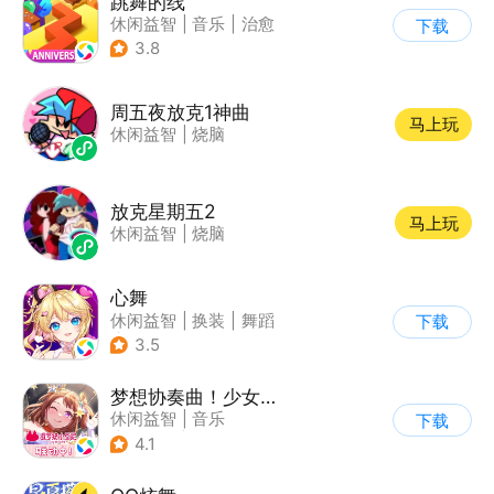
跳舞的线
休闲益智
|
音乐
|
治愈
下载
3.8
周五夜放克1神曲
马上玩
休闲益智
|
烧脑
放克星期五2
马上玩
休闲益智
|
烧脑
心舞
休闲益智
|
换装
|
舞蹈
下载
|
结婚
3.5
梦想协奏曲！少女乐团派对！
休闲益智
|
音乐
下载
|
美少女
|
二次元
4.1