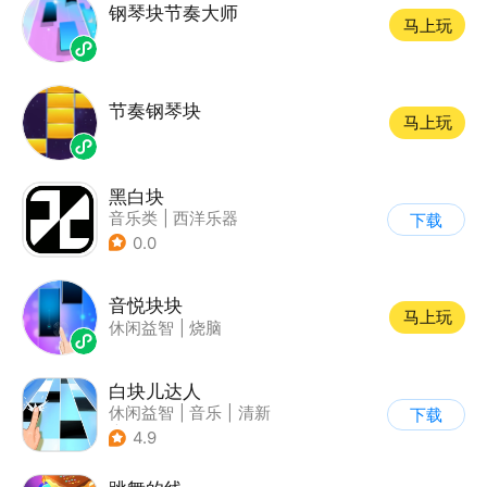
钢琴块节奏大师
马上玩
节奏钢琴块
马上玩
黑白块
音乐类
|
西洋乐器
下载
0.0
音悦块块
马上玩
休闲益智
|
烧脑
白块儿达人
休闲益智
|
音乐
|
清新
下载
|
多比特
4.9