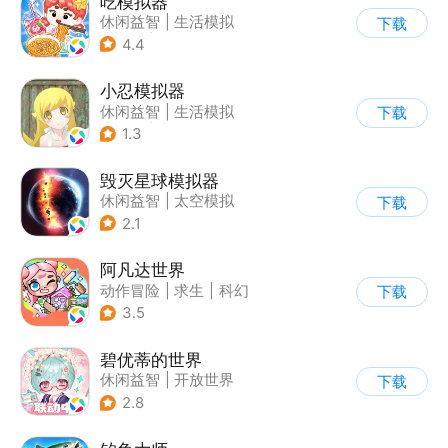
吃模拟器
休闲益智
|
生活模拟
下载
|
美食
|
卡通
4.4
小忍模拟器
休闲益智
|
生活模拟
下载
|
恋爱
|
女性向
1.3
毁灭星球模拟器
休闲益智
|
太空模拟
下载
|
太空
2.1
阿凡达世界
动作冒险
|
求生
|
科幻
下载
|
开放世界
3.5
碧优蒂的世界
休闲益智
|
开放世界
下载
|
Q版
|
捏脸
2.8