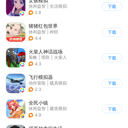
女孩模拟
休闲益智
|
生活模拟
下载
|
校园
|
卡通
2.8
猪猪红包世界
休闲益智
|
种田
下载
|
田园生活
|
积分网赚
4.4
火柴人神话战场
策略
|
塔防
|
火柴人
下载
|
休闲益智
4.3
飞行模拟器
动作冒险
|
载具模拟
下载
|
飞机
|
写实
2.3
全民小镇
休闲益智
|
建造模拟
下载
|
卡通
|
腾讯
4.9