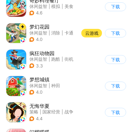
奇妙料理餐厅
休闲益智
|
模拟
|
美食
下载
|
宝宝巴士
4.6
梦幻花园
休闲益智
|
消除
|
卡通
云游戏
下载
|
创梦天地
4.0
疯狂动物园
休闲益智
|
跑酷
|
街机
下载
|
像素风
3.3
梦想城镇
休闲益智
|
种田
下载
|
田园生活
|
中国风
4.0
无悔华夏
策略
|
国家经营
|
战争
下载
|
中国风
4.4