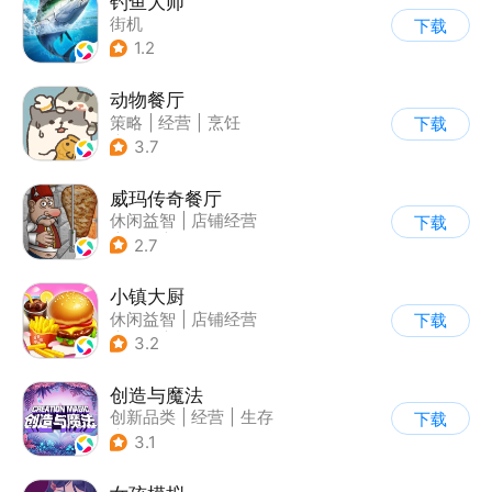
钓鱼大师
街机
下载
1.2
动物餐厅
策略
|
经营
|
烹饪
下载
|
宠物
3.7
威玛传奇餐厅
休闲益智
|
店铺经营
下载
|
美食
|
卡通
2.7
小镇大厨
休闲益智
|
店铺经营
下载
|
美食
|
卡通
3.2
创造与魔法
创新品类
|
经营
|
生存
下载
|
开放世界
3.1