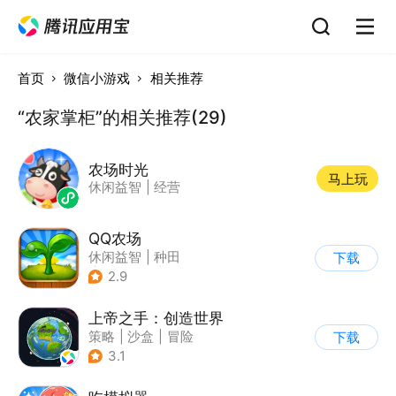
首页
微信小游戏
相关推荐
“农家掌柜”的相关推荐(29)
农场时光
马上玩
休闲益智
|
经营
QQ农场
休闲益智
|
种田
下载
|
田园生活
|
卡通
2.9
上帝之手：创造世界
策略
|
沙盒
|
冒险
下载
|
卡通
3.1