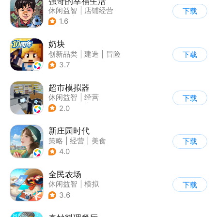
强哥的幸福生活
休闲益智
|
店铺经营
下载
|
卡通
|
Q版
1.6
奶块
创新品类
|
建造
|
冒险
下载
|
开放世界
3.7
超市模拟器
休闲益智
|
经营
下载
|
文字游戏
|
模拟
2.0
新庄园时代
策略
|
经营
|
美食
下载
|
剧情
4.0
全民农场
休闲益智
|
模拟
下载
|
田园生活
|
卡通
3.6