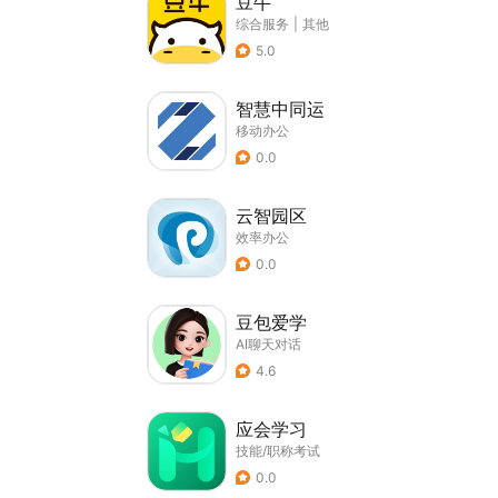
豆牛
综合服务
|
其他
5.0
智慧中同运
移动办公
0.0
云智园区
效率办公
0.0
豆包爱学
AI聊天对话
4.6
应会学习
技能/职称考试
0.0