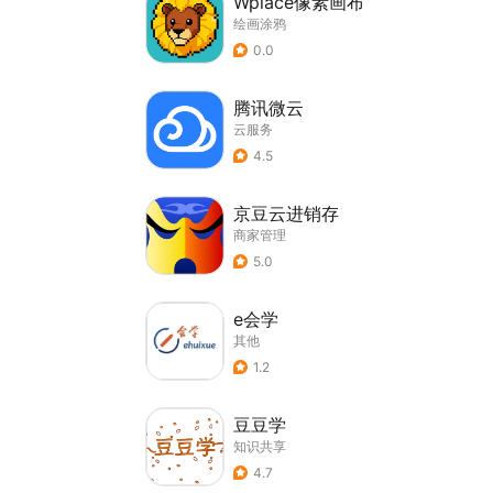
Wplace像素画布
绘画涂鸦
0.0
腾讯微云
云服务
4.5
京豆云进销存
商家管理
5.0
e会学
其他
1.2
豆豆学
知识共享
4.7