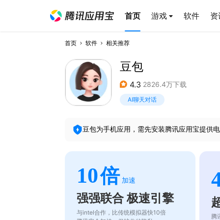
首页
游戏
软件
资
首页
软件
相关推荐
豆包
4.3
2826.4万下载
AI聊天对话
豆包
为手机应用，需先安装腾讯应用宝提供电
10
倍
加速
强强联合 极速引擎
与intel合作，比传统模拟器快10倍
腾