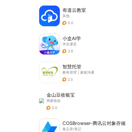
有道云教室
其他
0.0
小盒AI学
学生课堂
3.6
智慧托管
教务管理
|
家校沟通
2.5
金山豆收银宝
商家收款
0.0
COSBrowser-腾讯云对象存储
备忘录/笔记