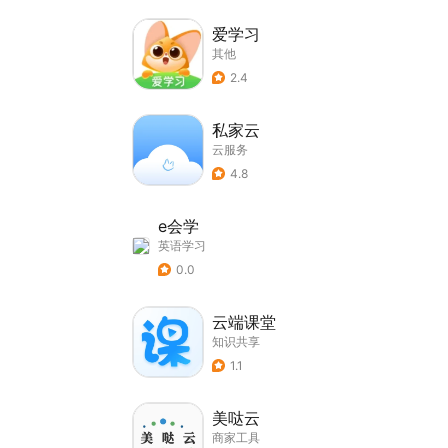
爱学习
其他
2.4
私家云
云服务
4.8
e会学
英语学习
0.0
云端课堂
知识共享
1.1
美哒云
商家工具