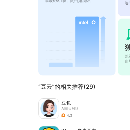
腾讯安全加持，保护你的隐私
给
独
账
“豆云”的相关推荐(29)
豆包
AI聊天对话
4.3