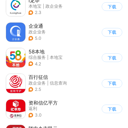
i龙华
本地宝
|
政企业务
下载
2.3
企业通
政企业务
下载
5.0
58本地
综合服务
|
本地宝
下载
4.2
百行征信
政企业务
|
信息查询
下载
|
业务咨询办理
2.5
资和信亿平方
返利
下载
3.0