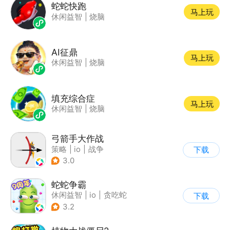
蛇蛇快跑
马上玩
休闲益智
|
烧脑
AI征鼎
马上玩
休闲益智
|
烧脑
填充综合症
马上玩
休闲益智
|
烧脑
弓箭手大作战
策略
|
io
|
战争
下载
|
非对称竞技
3.0
蛇蛇争霸
休闲益智
|
io
|
贪吃蛇
下载
|
抱一
3.2