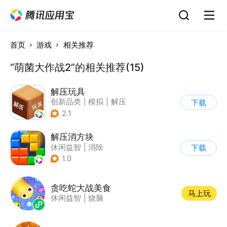
首页
游戏
相关推荐
“萌菌大作战2”的相关推荐(15)
解压玩具
创新品类
|
模拟
|
解压
下载
|
清新
2.1
解压消方块
休闲益智
|
消除
下载
1.0
贪吃蛇大战美食
马上玩
休闲益智
|
烧脑