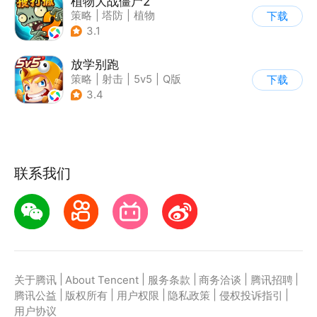
植物大战僵尸2
策略
|
塔防
|
植物
下载
|
植物大战僵尸
3.1
放学别跑
策略
|
射击
|
5v5
|
Q版
下载
3.4
联系我们
|
|
|
|
|
关于腾讯
About Tencent
服务条款
商务洽谈
腾讯招聘
|
|
|
|
|
腾讯公益
版权所有
用户权限
隐私政策
侵权投诉指引
用户协议