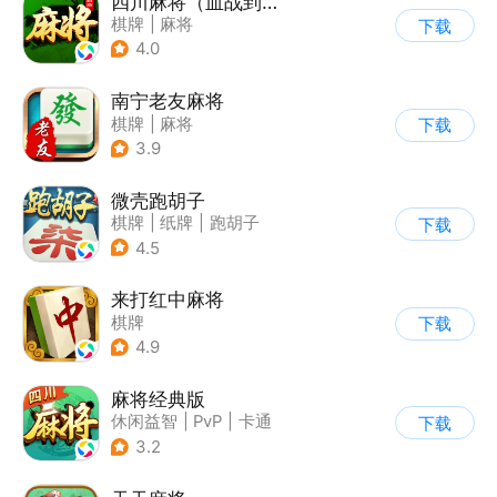
四川麻将（血战到底）
棋牌
|
麻将
下载
4.0
南宁老友麻将
棋牌
|
麻将
下载
3.9
微壳跑胡子
棋牌
|
纸牌
|
跑胡子
下载
4.5
来打红中麻将
棋牌
下载
4.9
麻将经典版
休闲益智
|
PvP
|
卡通
下载
|
棋牌
3.2