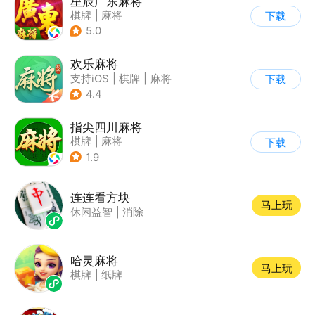
星辰广东麻将
棋牌
|
麻将
下载
5.0
欢乐麻将
支持iOS
|
棋牌
|
麻将
下载
|
腾讯
4.4
指尖四川麻将
棋牌
|
麻将
下载
1.9
连连看方块
马上玩
休闲益智
|
消除
哈灵麻将
马上玩
棋牌
|
纸牌