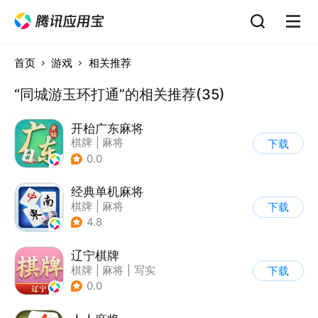
首页
游戏
相关推荐
“同城游玉环打通”的相关推荐(35)
开枱广东麻将
棋牌
|
麻将
下载
0.0
经典单机麻将
棋牌
|
麻将
下载
4.8
辽宁棋牌
棋牌
|
麻将
|
写实
下载
|
纸牌
0.0