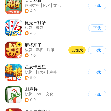
天天麻将
休闲益智
|
PvP
|
文化
下载
|
匹配对战
4.0
微壳三打哈
棋牌
|
纸牌
下载
4.8
麻将来了
棋牌
|
麻将
|
腾讯
云游戏
下载
4.0
星辰卡五星
棋牌
|
打大A
|
麻将
下载
5.0
JJ麻将
棋牌
|
PvP
|
文化
下载
|
中国风
0.0