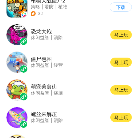
植物大战僵尸2
策略
|
塔防
|
植物
下载
|
植物大战僵尸
3.1
恐龙大炮
马上玩
休闲益智
|
消除
僵尸包围
马上玩
休闲益智
|
经营
萌宠美食街
马上玩
休闲益智
|
烧脑
螺丝来解压
马上玩
休闲益智
|
消除