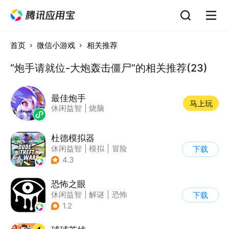
首页
微信小游戏
相关推荐
“炮手请就位-大炮轰击僵尸”的相关推荐(23)
最佳炮手
马上玩
休闲益智
|
烧脑
杜德模拟器
休闲益智
|
模拟
|
冒险
下载
|
写实
4.3
恐怖之眼
休闲益智
|
解谜
|
恐怖
下载
|
单机
1.2