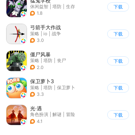
猛鬼学校
休闲益智
|
塔防
|
生存
下载
|
暗黑
1.8
弓箭手大作战
策略
|
io
|
战争
下载
|
非对称竞技
3.0
僵尸风暴
策略
|
塔防
|
丧尸
下载
|
卡通
2.0
保卫萝卜3
策略
|
塔防
|
保卫萝卜
下载
|
卡通
3.3
光·遇
角色扮演
|
解谜
|
冒险
下载
|
开放世界
4.1