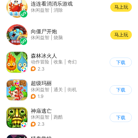
连连看消消乐游戏
马上玩
休闲益智
|
消除
向僵尸开炮
马上玩
休闲益智
|
烧脑
森林冰火人
动作冒险
|
收集
|
奇幻
下载
|
儿童游戏
2.3
超级玛丽
休闲益智
|
通关
|
街机
下载
|
儿童游戏
1.9
神庙逃亡
休闲益智
|
跑酷
下载
|
欧美风
|
创梦天地
2.3