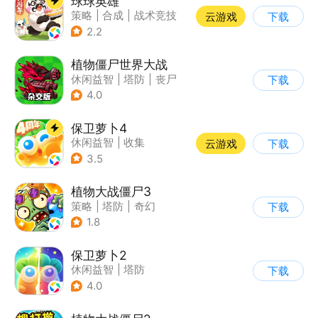
球球英雄
策略
|
合成
|
战术竞技
云游戏
下载
|
创酷
2.2
植物僵尸世界大战
休闲益智
|
塔防
|
丧尸
下载
|
卡通
4.0
保卫萝卜4
休闲益智
|
收集
云游戏
下载
|
保卫萝卜
|
童年
3.5
植物大战僵尸3
策略
|
塔防
|
奇幻
下载
|
开放世界
1.8
保卫萝卜2
休闲益智
|
塔防
下载
|
保卫萝卜
|
飞鱼
4.0