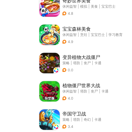
奇妙世界美食
休闲益智
|
模拟
|
美食
|
宝宝巴士
4.8
宝宝森林美食
休闲益智
|
烹饪
|
宝宝巴士
|
学习教育
4.9
变异植物大战僵尸
策略
|
塔防
|
丧尸
|
卡通
0.0
植物僵尸世界大战
休闲益智
|
塔防
|
丧尸
|
卡通
4.0
帝国守卫战
策略
|
塔防
|
奇幻
|
卡通
3.4