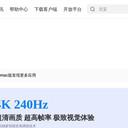
讯
帮助中心
下载客户端
开放平台
mac版发现更多应用
4K 240Hz
超清画质 超高帧率 极致视觉体验
讯独家智能音画调校技术