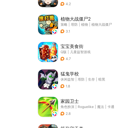
4.2
植物大战僵尸2
策略
|
塔防
|
植物
|
植物大战僵尸
3.1
宝宝美食街
Q版
|
儿童益智游戏
4.7
猛鬼学校
休闲益智
|
塔防
|
生存
|
暗黑
1.8
家园卫士
角色扮演
|
Roguelike
|
魔法
|
卡通
2.8