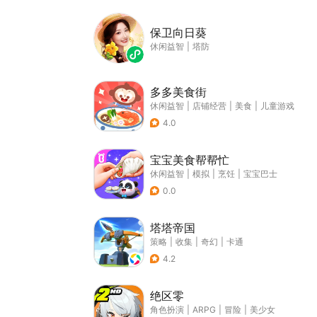
保卫向日葵
休闲益智
|
塔防
多多美食街
休闲益智
|
店铺经营
|
美食
|
儿童游戏
4.0
宝宝美食帮帮忙
休闲益智
|
模拟
|
烹饪
|
宝宝巴士
0.0
塔塔帝国
策略
|
收集
|
奇幻
|
卡通
4.2
绝区零
角色扮演
|
ARPG
|
冒险
|
美少女