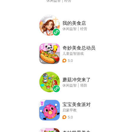
休闲益智
|
经营
我的美食店
休闲益智
|
经营
奇妙美食总动员
儿童益智游戏
5.0
蘑菇冲突来了
休闲益智
|
塔防
宝宝美食派对
启蒙早教
5.0