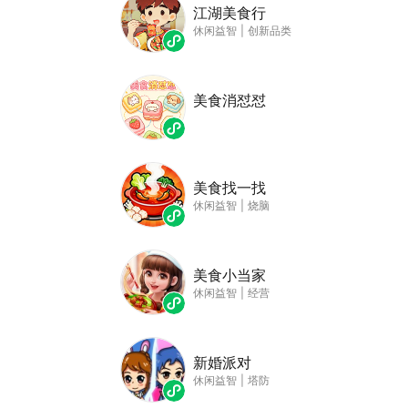
江湖美食行
休闲益智
|
创新品类
美食消怼怼
美食找一找
休闲益智
|
烧脑
美食小当家
休闲益智
|
经营
新婚派对
休闲益智
|
塔防