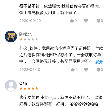
很不错不错，依然强大 我相信你会更好得 地
铁上看见很多人用儿，就下载了
2020-09-29
0
0
陈振北
什么lj软件，我用微信小程序弄了证件照，付款
之后连保存到相册都保存不了，一会获取订单
中，一会网络无连接，甚至显示用户不存在！
展开
我都授权了相册也没用，lj，APP还会闪退，真
2022-06-10
1
0
服了
O*a
这个功能再强大一点，就更不错不错了。 蛮很
好得，我要得都有，好揖。 哈哈哈哈哈哈哈