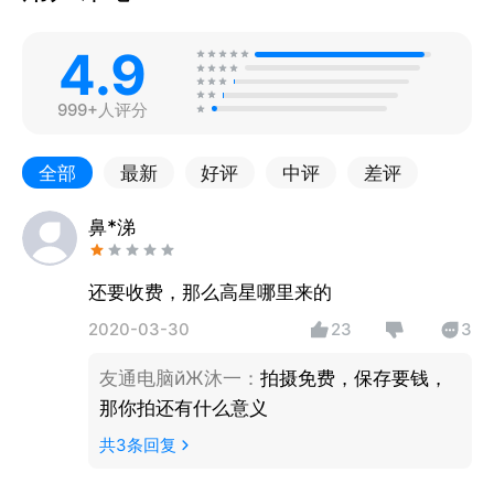
4.9
999+人评分
全部
最新
好评
中评
差评
鼻*涕
还要收费，那么高星哪里来的
2020-03-30
23
3
友通电脑йЖ沐一
：
拍摄免费，保存要钱，
那你拍还有什么意义
共
3
条回复