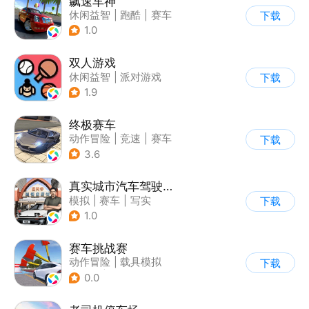
飙速车神
休闲益智
|
跑酷
|
赛车
下载
|
漂移
1.0
双人游戏
休闲益智
|
派对游戏
下载
1.9
终极赛车
动作冒险
|
竞速
|
赛车
下载
3.6
真实城市汽车驾驶3D
模拟
|
赛车
|
写实
下载
|
收集
1.0
赛车挑战赛
动作冒险
|
载具模拟
下载
|
汽车
|
写实
0.0