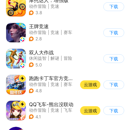
摩托达人：增强版
动作冒险
|
竞速
下载
|
摩托车
|
卡通
3.8
王牌竞速
动作冒险
|
竞速
|
赛车
下载
|
漂移
2.8
双人大作战
休闲益智
|
解谜
|
冒险
下载
|
派对游戏
5.0
跑跑卡丁车官方竞速版
动作冒险
|
竞速
|
赛车
云游戏
下载
|
跑跑卡丁车
4.8
QQ飞车-熊出没联动
动作冒险
|
竞速
|
飞车
云游戏
下载
|
漂移
4.1