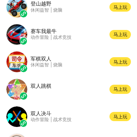
登山越野
马上玩
休闲益智
|
烧脑
赛车我最牛
马上玩
动作冒险
|
战术竞技
军棋双人
马上玩
休闲益智
|
烧脑
双人跳棋
马上玩
双人决斗
马上玩
动作冒险
|
战术竞技