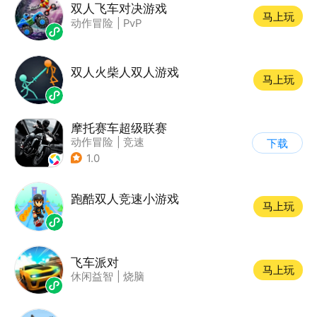
双人飞车对决游戏
马上玩
动作冒险
|
PvP
双人火柴人双人游戏
马上玩
摩托赛车超级联赛
动作冒险
|
竞速
下载
|
摩托车
|
挑战赛
1.0
跑酷双人竞速小游戏
马上玩
飞车派对
马上玩
休闲益智
|
烧脑