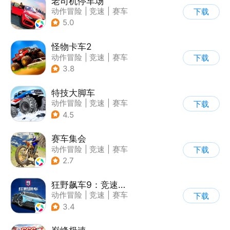
老司机停车场
动作冒险
|
竞速
|
赛车
下载
|
写实
5.0
怪物卡车2
动作冒险
|
竞速
|
赛车
下载
|
卡通
3.8
特技大脚车
动作冒险
|
竞速
|
赛车
下载
|
卡通
4.5
赛车集会
动作冒险
|
竞速
|
赛车
下载
|
写实
2.7
狂野飙车9：竞速传奇
动作冒险
|
竞速
|
赛车
下载
|
狂野飙车
3.4