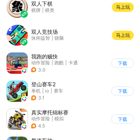
双人下棋
马上玩
棋牌
|
棋类
双人竞技场
马上玩
休闲益智
|
烧脑
我跑的贼快
动作冒险
|
跑酷
|
卡通
下载
3.0
登山赛车2
单机
|
io
|
赛车
下载
|
欧美风
3.1
真实摩托锦标赛
动作冒险
|
模拟
下载
|
摩托车
|
写实
4.5