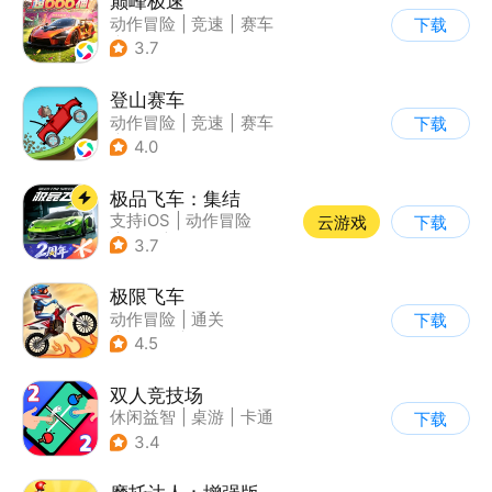
巅峰极速
动作冒险
|
竞速
|
赛车
下载
|
漂移
3.7
登山赛车
动作冒险
|
竞速
|
赛车
下载
|
卡通
4.0
极品飞车：集结
支持iOS
|
动作冒险
云游戏
下载
|
竞速
|
赛车
3.7
极限飞车
动作冒险
|
通关
下载
|
摩托车
|
横版过关
4.5
双人竞技场
休闲益智
|
桌游
|
卡通
下载
3.4