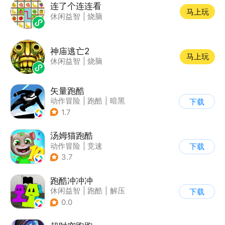
连了个连连看
马上玩
休闲益智
|
烧脑
神庙逃亡2
马上玩
休闲益智
|
烧脑
矢量跑酷
动作冒险
|
跑酷
|
暗黑
下载
|
通关
1.7
汤姆猫跑酷
动作冒险
|
竞速
下载
|
汤姆猫
|
卡通
3.7
跑酷冲冲冲
休闲益智
|
跑酷
|
解压
下载
|
清新
0.0