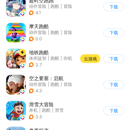
超时空跑跑
动作冒险
|
跑酷
|
冒险
下载
|
沙盒
4.1
摩天跑酷
动作冒险
|
跑酷
|
冒险
下载
|
横版过关
0.0
地铁跑酷
休闲益智
|
跑酷
|
街机
云游戏
下载
|
创梦天地
3.7
空之要塞：启航
动作冒险
|
跑酷
|
冒险
下载
|
剧情
4.3
滑雪大冒险
单机
|
跑酷
|
滑雪
下载
|
游道易
3.5