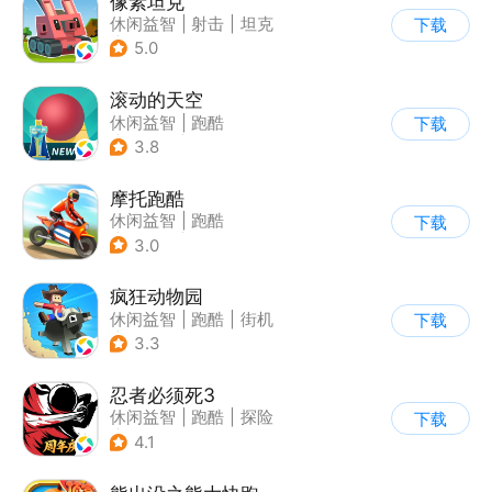
像素坦克
休闲益智
|
射击
|
坦克
下载
|
像素风
5.0
滚动的天空
休闲益智
|
跑酷
下载
|
女性向
|
卡通
3.8
摩托跑酷
休闲益智
|
跑酷
下载
|
摩托车
|
横版过关
3.0
疯狂动物园
休闲益智
|
跑酷
|
街机
下载
|
像素风
3.3
忍者必须死3
休闲益智
|
跑酷
|
探险
下载
|
和风
4.1