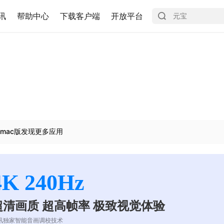
讯
帮助中心
下载客户端
开放平台
mac版发现更多应用
4K 240Hz
超清画质 超高帧率 极致视觉体验
讯独家智能音画调校技术