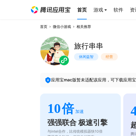
首页
游戏
软件
资
首页
微信小游戏
相关推荐
旅行串串
休闲益智
经营
应用宝mac版暂未适配该应用，可下载应用宝
10
倍
加速
强强联合 极速引擎
与intel合作，比传统模拟器快10倍
腾