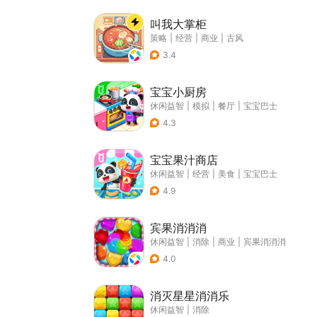
叫我大掌柜
策略
|
经营
|
商业
|
古风
3.4
宝宝小厨房
休闲益智
|
模拟
|
餐厅
|
宝宝巴士
4.3
宝宝果汁商店
休闲益智
|
经营
|
美食
|
宝宝巴士
4.9
宾果消消消
休闲益智
|
消除
|
商业
|
宾果消消消
4.0
消灭星星消消乐
休闲益智
|
消除