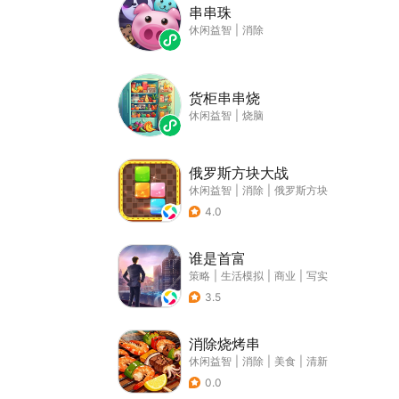
串串珠
休闲益智
|
消除
货柜串串烧
休闲益智
|
烧脑
俄罗斯方块大战
休闲益智
|
消除
|
俄罗斯方块
4.0
谁是首富
策略
|
生活模拟
|
商业
|
写实
3.5
消除烧烤串
休闲益智
|
消除
|
美食
|
清新
0.0