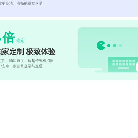
你更高清、流畅的视觉享受
5
倍
稳定
独家定制 极致体验
定性、响应速度，远超传统模拟器
OS/安卓，多账号登录与互通