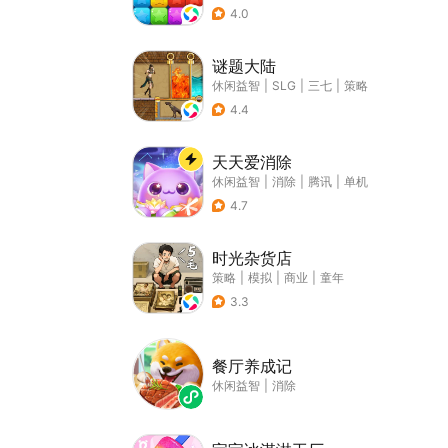
4.0
谜题大陆
休闲益智
|
SLG
|
三七
|
策略
4.4
天天爱消除
休闲益智
|
消除
|
腾讯
|
单机
4.7
时光杂货店
策略
|
模拟
|
商业
|
童年
3.3
餐厅养成记
休闲益智
|
消除