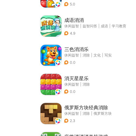
5.0
成语消消
休闲益智
|
益智问答
|
成语
|
学习教育
4.9
三色消消乐
休闲益智
|
消除
|
文化
|
写实
0.0
消灭星星乐
休闲益智
|
消除
0.0
俄罗斯方块经典消除
休闲益智
|
消除
|
俄罗斯方块
2.3