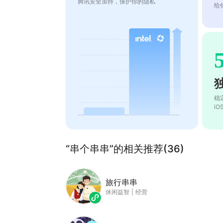
腾讯安全加持，保护你的隐私
给
稳
i
“串个串串”的相关推荐(36)
旅行串串
休闲益智
|
经营