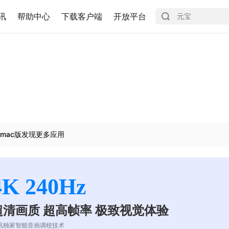
讯
帮助中心
下载客户端
开放平台
mac版发现更多应用
4K 240Hz
超清画质 超高帧率 极致视觉体验
讯独家智能音画调校技术