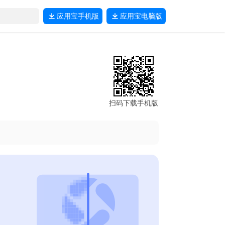
应用宝
手机版
应用宝
电脑版
扫码下载手机版