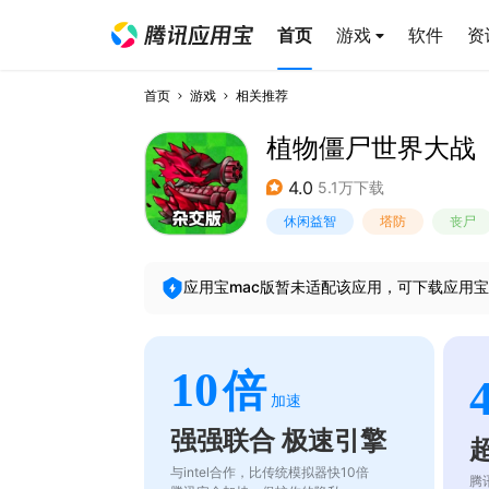
首页
游戏
软件
资
首页
游戏
相关推荐
植物僵尸世界大战
4.0
5.1万下载
休闲益智
塔防
丧尸
应用宝mac版暂未适配该应用，可下载应用宝
10
倍
加速
强强联合 极速引擎
与intel合作，比传统模拟器快10倍
腾