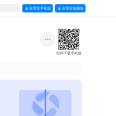
应用宝
手机版
应用宝
电脑版
扫码下载手机版