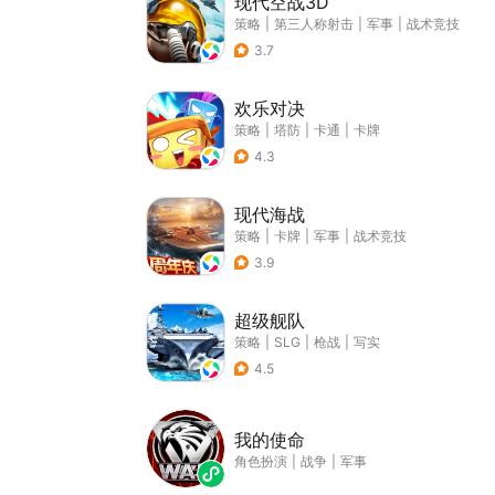
现代空战3D
策略
|
第三人称射击
|
军事
|
战术竞技
3.7
欢乐对决
策略
|
塔防
|
卡通
|
卡牌
4.3
现代海战
策略
|
卡牌
|
军事
|
战术竞技
3.9
超级舰队
策略
|
SLG
|
枪战
|
写实
4.5
我的使命
角色扮演
|
战争
|
军事