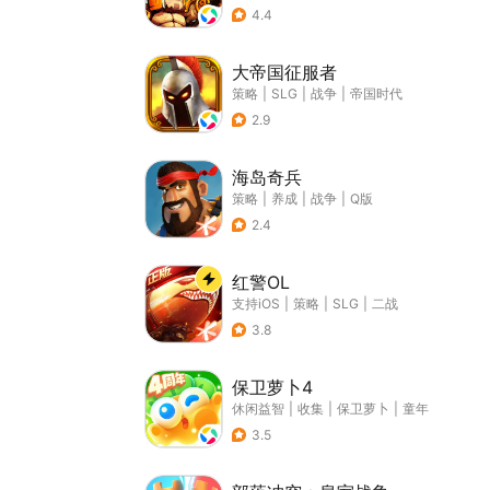
4.4
大帝国征服者
策略
|
SLG
|
战争
|
帝国时代
2.9
海岛奇兵
策略
|
养成
|
战争
|
Q版
2.4
红警OL
支持iOS
|
策略
|
SLG
|
二战
3.8
保卫萝卜4
休闲益智
|
收集
|
保卫萝卜
|
童年
3.5