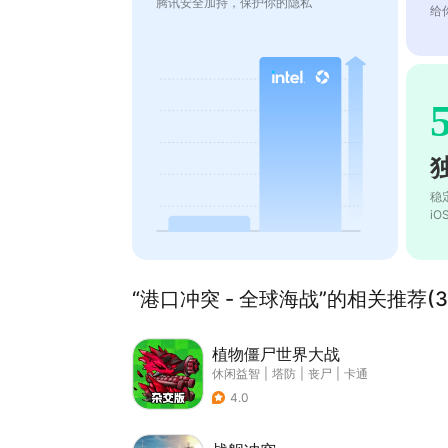
腾讯安全加持，保护你的隐私
给
稳
i
“港口冲突 - 全球海战”的相关推荐(3
植物僵尸世界大战
休闲益智
|
塔防
|
丧尸
|
卡通
4.0