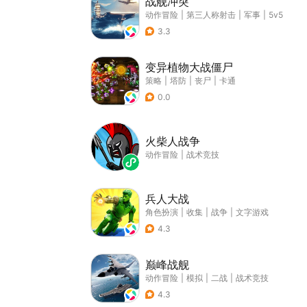
战舰冲突
动作冒险
|
第三人称射击
|
军事
|
5v5
3.3
变异植物大战僵尸
策略
|
塔防
|
丧尸
|
卡通
0.0
火柴人战争
动作冒险
|
战术竞技
兵人大战
角色扮演
|
收集
|
战争
|
文字游戏
4.3
巅峰战舰
动作冒险
|
模拟
|
二战
|
战术竞技
4.3