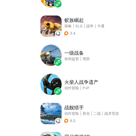
蚁族崛起
策略
|
SLG
|
战争
|
卡通
3.4
一级战备
休闲益智
|
塔防
火柴人战争遗产
动作冒险
|
PvP
战舰猎手
动作冒险
|
射击
|
二战
|
战术竞技
4.0