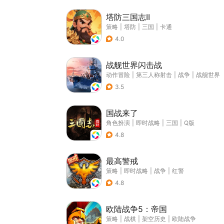
塔防三国志II
策略
|
塔防
|
三国
|
卡通
4.0
战舰世界闪击战
动作冒险
|
第三人称射击
|
战争
|
战舰世界
3.5
国战来了
角色扮演
|
即时战略
|
三国
|
Q版
4.8
最高警戒
策略
|
即时战略
|
战争
|
红警
4.8
欧陆战争5：帝国
策略
|
战棋
|
架空历史
|
欧陆战争