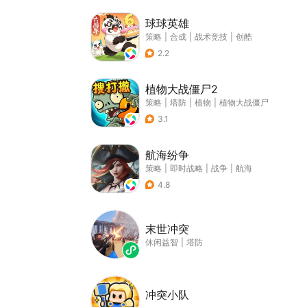
球球英雄
策略
|
合成
|
战术竞技
|
创酷
2.2
植物大战僵尸2
策略
|
塔防
|
植物
|
植物大战僵尸
3.1
航海纷争
策略
|
即时战略
|
战争
|
航海
4.8
末世冲突
休闲益智
|
塔防
冲突小队