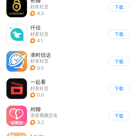
长聊
好友社交
下载
4.3
仟信
好友社交
下载
4.1
准时信达
好友社交
下载
0.0
一起看
好友社交
下载
0.0
对聊
语音视频交友
下载
|
好友社交
3.2