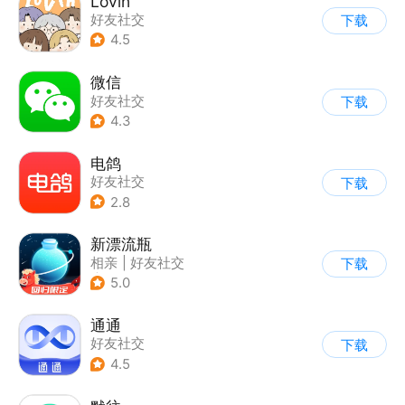
Lovin
好友社交
下载
4.5
微信
好友社交
下载
4.3
电鸽
好友社交
下载
2.8
新漂流瓶
相亲
|
好友社交
下载
|
匿名/陌生人
5.0
通通
好友社交
下载
4.5