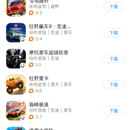
雪地越野
休闲益智
|
越野
下载
|
横版过关
4.3
狂野飙车9：竞速传奇
动作冒险
|
竞速
|
赛车
下载
|
狂野飙车
3.4
摩托赛车超级联赛
动作冒险
|
竞速
下载
|
摩托车
|
挑战赛
1.0
狂野重卡
休闲益智
|
通关
|
赛车
下载
4.6
巅峰极速
动作冒险
|
竞速
|
赛车
下载
|
漂移
3.7