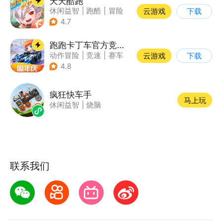
天天酷跑
休闲益智
|
跑酷
|
冒险
云游戏
下载
|
萌系
4.7
跑跑卡丁车官方竞速版
动作冒险
|
竞速
|
赛车
云游戏
下载
|
跑跑卡丁车
4.8
疯狂快车手
马上玩
休闲益智
|
烧脑
联系我们