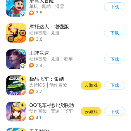
滑雪大冒险
单机
|
跑酷
|
滑雪
下载
|
游道易
3.5
摩托达人：增强版
动作冒险
|
竞速
下载
|
摩托车
|
卡通
3.8
王牌竞速
动作冒险
|
竞速
|
赛车
下载
|
漂移
2.8
极品飞车：集结
支持iOS
|
动作冒险
云游戏
下载
|
竞速
|
赛车
3.7
QQ飞车-熊出没联动
动作冒险
|
竞速
|
飞车
云游戏
下载
|
漂移
4.1