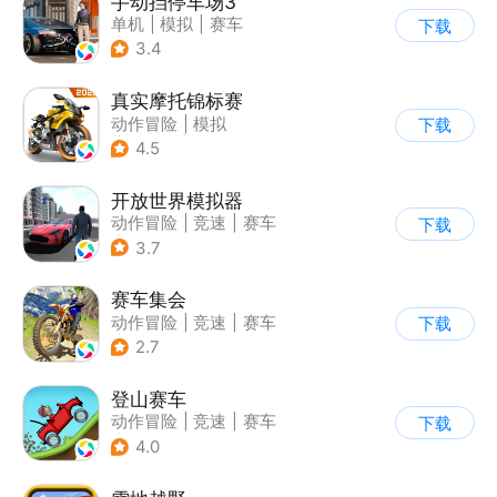
手动挡停车场3
单机
|
模拟
|
赛车
下载
|
开放世界
3.4
真实摩托锦标赛
动作冒险
|
模拟
下载
|
摩托车
|
写实
4.5
开放世界模拟器
动作冒险
|
竞速
|
赛车
下载
|
开放世界
3.7
赛车集会
动作冒险
|
竞速
|
赛车
下载
|
写实
2.7
登山赛车
动作冒险
|
竞速
|
赛车
下载
|
卡通
4.0