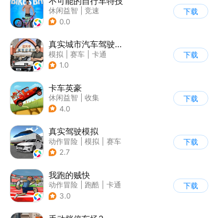
不可能的自行车特技
休闲益智
|
竞速
下载
|
自行车
|
写实
0.0
真实城市汽车驾驶3D
模拟
|
赛车
|
卡通
下载
|
竞速
1.0
卡车英豪
休闲益智
|
收集
下载
4.0
真实驾驶模拟
动作冒险
|
模拟
|
赛车
下载
|
漂移
2.7
我跑的贼快
动作冒险
|
跑酷
|
卡通
下载
3.0