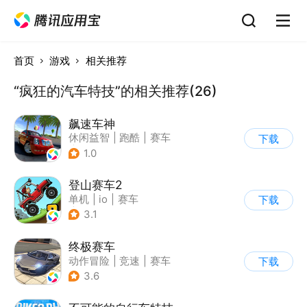
首页
游戏
相关推荐
“疯狂的汽车特技”的相关推荐(26)
飙速车神
休闲益智
|
跑酷
|
赛车
下载
|
漂移
1.0
登山赛车2
单机
|
io
|
赛车
下载
|
欧美风
3.1
终极赛车
动作冒险
|
竞速
|
赛车
下载
3.6