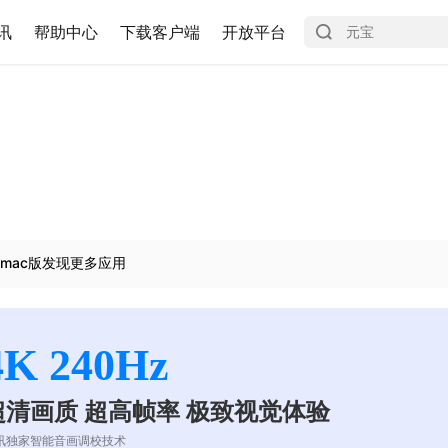
讯
帮助中心
下载客户端
开放平台
mac版发现更多应用
4K 240Hz
超清画质 超高帧率 极致视觉体验
讯独家智能音画调校技术