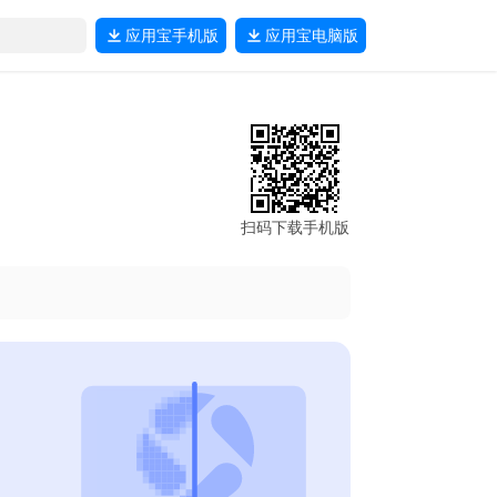
应用宝
手机版
应用宝
电脑版
扫码下载手机版