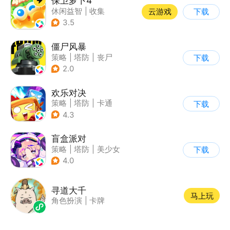
保卫萝卜4
休闲益智
|
收集
云游戏
下载
|
保卫萝卜
|
童年
3.5
僵尸风暴
策略
|
塔防
|
丧尸
下载
|
卡通
2.0
欢乐对决
策略
|
塔防
|
卡通
下载
|
卡牌
4.3
盲盒派对
策略
|
塔防
|
美少女
下载
|
卡通
4.0
寻道大千
马上玩
角色扮演
|
卡牌