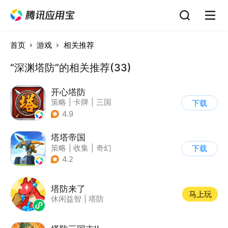
首页
游戏
相关推荐
“深渊塔防”的相关推荐(33)
开心塔防
策略
|
卡牌
|
三国
下载
|
中国风
4.9
塔塔帝国
策略
|
收集
|
奇幻
下载
|
卡通
4.2
塔防来了
马上玩
休闲益智
|
塔防