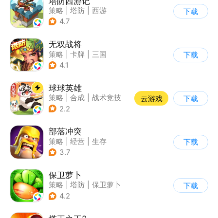
塔防西游记
策略
|
塔防
|
西游
下载
|
萌系
4.7
无双战将
策略
|
卡牌
|
三国
下载
|
中国风
4.1
球球英雄
策略
|
合成
|
战术竞技
云游戏
下载
|
创酷
2.2
部落冲突
策略
|
经营
|
生存
下载
|
部落冲突
3.7
保卫萝卜
策略
|
塔防
|
保卫萝卜
下载
|
卡通
4.2