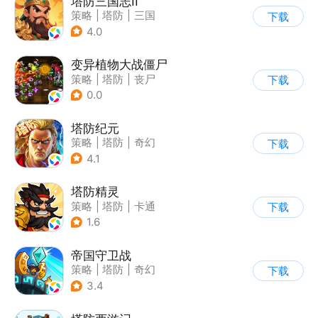
塔防三国志II
策略
|
塔防
|
三国
下载
|
卡通
4.0
变异植物大战僵尸
策略
|
塔防
|
丧尸
下载
|
卡通
0.0
塔防纪元
策略
|
塔防
|
奇幻
下载
|
欧美风
4.1
塔防精灵
策略
|
塔防
|
卡通
下载
|
自走棋
1.6
帝国守卫战
策略
|
塔防
|
奇幻
下载
|
卡通
3.4