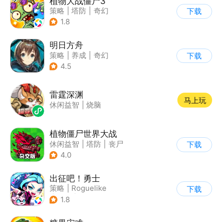
植物大战僵尸3
策略
|
塔防
|
奇幻
下载
|
开放世界
1.8
明日方舟
策略
|
养成
|
奇幻
下载
|
废土
4.5
雷霆深渊
马上玩
休闲益智
|
烧脑
植物僵尸世界大战
休闲益智
|
塔防
|
丧尸
下载
|
卡通
4.0
出征吧！勇士
策略
|
Roguelike
下载
|
末日
|
写实
1.8