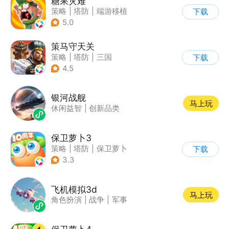
糖果灾难
策略
|
塔防
|
端游移植
下载
|
卡通
5.0
策马守天关
策略
|
塔防
|
三国
下载
|
写实
4.5
银河战舰
马上玩
休闲益智
|
创新品类
保卫萝卜3
策略
|
塔防
|
保卫萝卜
下载
|
卡通
3.3
飞机模拟3d
马上玩
角色扮演
|
战争
|
军事