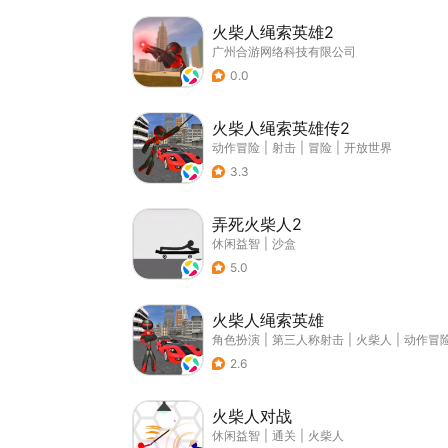
火柴人绳索英雄2
广州合游网络科技有限公司
0.0
火柴人绳索英雄传2
动作冒险
|
射击
|
冒险
|
开放世界
3.3
弄死火柴人2
休闲益智
|
沙盒
5.0
火柴人绳索英雄
角色扮演
|
第三人称射击
|
火柴人
|
动作冒
2.6
火柴人对战
休闲益智
|
通关
|
火柴人