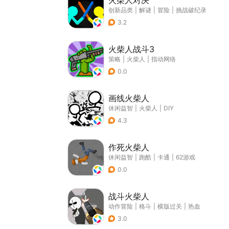
火柴人对决
创新品类
|
解谜
|
冒险
|
挑战破纪录
3.2
火柴人战斗3
策略
|
火柴人
|
指动网络
0.0
画线火柴人
休闲益智
|
火柴人
|
DIY
4.3
作死火柴人
休闲益智
|
跑酷
|
卡通
|
62游戏
0.0
战斗火柴人
动作冒险
|
格斗
|
横版过关
|
热血
3.0