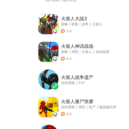
火柴人大战3
策略
|
收集
|
战争
|
火柴人
3.4
火柴人神话战场
策略
|
塔防
|
火柴人
|
休闲益智
4.3
火柴人战争遗产
动作冒险
|
PvP
火柴人僵尸突袭
动作冒险
|
塔防
|
丧尸
|
挑战破纪录
0.0