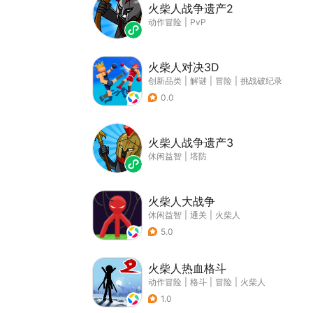
火柴人战争遗产2
动作冒险
|
PvP
火柴人对决3D
创新品类
|
解谜
|
冒险
|
挑战破纪录
0.0
火柴人战争遗产3
休闲益智
|
塔防
火柴人大战争
休闲益智
|
通关
|
火柴人
5.0
火柴人热血格斗
动作冒险
|
格斗
|
冒险
|
火柴人
1.0