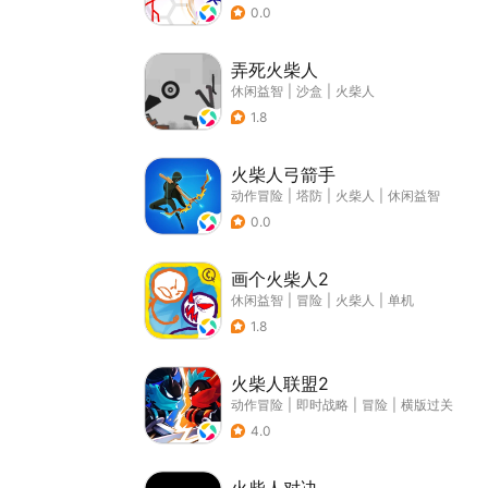
0.0
弄死火柴人
休闲益智
|
沙盒
|
火柴人
1.8
火柴人弓箭手
动作冒险
|
塔防
|
火柴人
|
休闲益智
0.0
画个火柴人2
休闲益智
|
冒险
|
火柴人
|
单机
1.8
火柴人联盟2
动作冒险
|
即时战略
|
冒险
|
横版过关
4.0