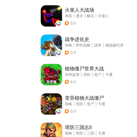
火柴人大战场
单机
|
通关
|
解压
|
火柴人
0.0
战争进化史
策略
|
即时战略
|
战争
|
挑战破纪录
0.5
植物僵尸世界大战
休闲益智
|
塔防
|
丧尸
|
卡通
4.0
变异植物大战僵尸
策略
|
塔防
|
丧尸
|
卡通
0.0
塔防三国志II
策略
|
塔防
|
三国
|
卡通