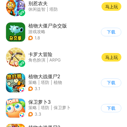
别惹农夫
马上玩
休闲益智
|
塔防
植物大僵尸杂交版
游戏攻略
下载
1.8
卡罗大冒险
马上玩
角色扮演
|
ARPG
植物大战僵尸2
策略
|
塔防
|
植物
下载
|
植物大战僵尸
3.1
保卫萝卜3
策略
|
塔防
|
保卫萝卜
下载
|
卡通
3.3