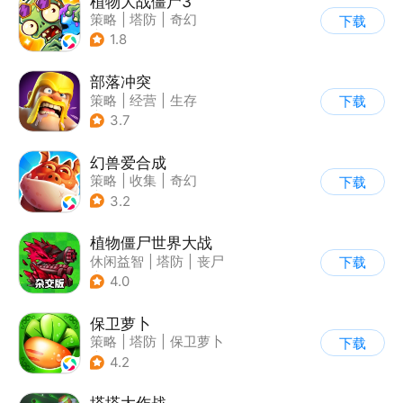
植物大战僵尸3
策略
|
塔防
|
奇幻
下载
|
开放世界
1.8
部落冲突
策略
|
经营
|
生存
下载
|
部落冲突
3.7
幻兽爱合成
策略
|
收集
|
奇幻
下载
|
卡通
3.2
植物僵尸世界大战
休闲益智
|
塔防
|
丧尸
下载
|
卡通
4.0
保卫萝卜
策略
|
塔防
|
保卫萝卜
下载
|
卡通
4.2
塔塔大作战