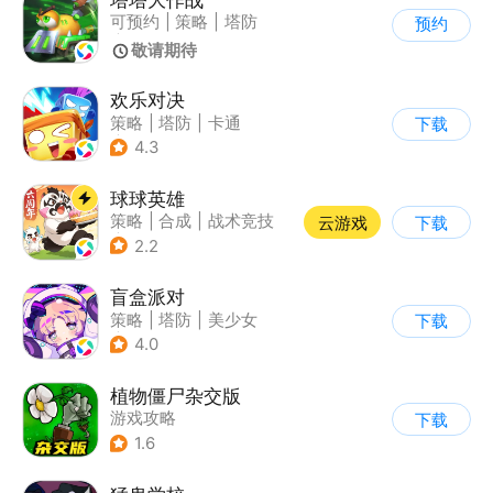
可预约
|
策略
|
塔防
预约
|
卡通
敬请期待
欢乐对决
策略
|
塔防
|
卡通
下载
|
卡牌
4.3
球球英雄
策略
|
合成
|
战术竞技
云游戏
下载
|
创酷
2.2
盲盒派对
策略
|
塔防
|
美少女
下载
|
卡通
4.0
植物僵尸杂交版
游戏攻略
下载
1.6