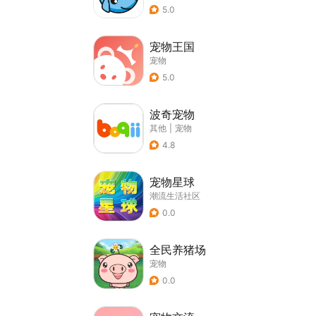
5.0
宠物王国
宠物
5.0
波奇宠物
其他
|
宠物
4.8
宠物星球
潮流生活社区
0.0
全民养猪场
宠物
0.0