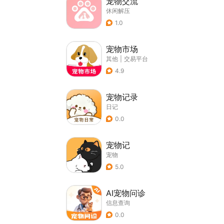
宠物交流
休闲解压
1.0
宠物市场
其他
|
交易平台
4.9
宠物记录
日记
0.0
宠物记
宠物
5.0
AI宠物问诊
信息查询
0.0