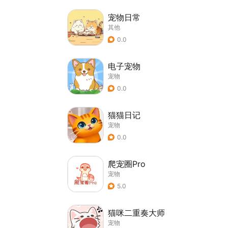
宠物日常
其他
0.0
电子宠物
宠物
0.0
猫猫日记
宠物
0.0
爬宠圈Pro
宠物
5.0
猫咪二重奏大师
宠物