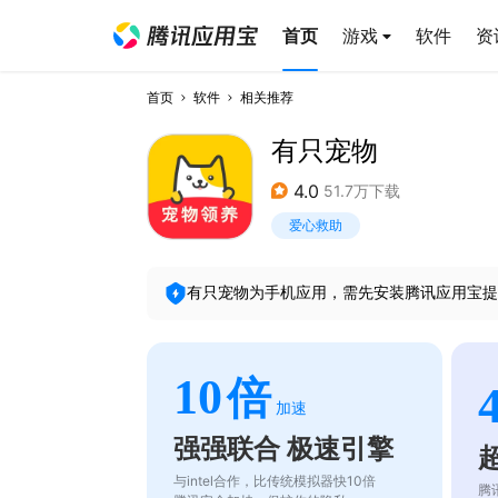
首页
游戏
软件
资
首页
软件
相关推荐
有只宠物
4.0
51.7万下载
爱心救助
有只宠物
为手机应用，需先安装腾讯应用宝提
10
倍
加速
强强联合 极速引擎
与intel合作，比传统模拟器快10倍
腾