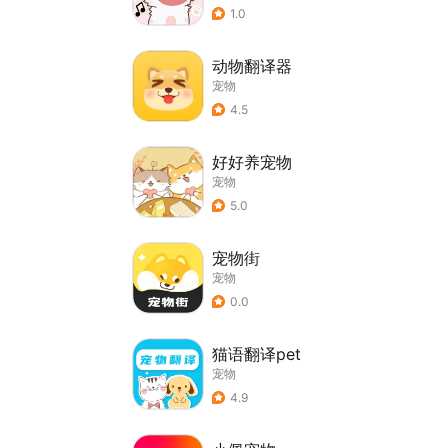
1.0
动物翻译器
宠物
4.5
好好养宠物
宠物
5.0
宠物街
宠物
0.0
猫语翻译pet
宠物
4.9