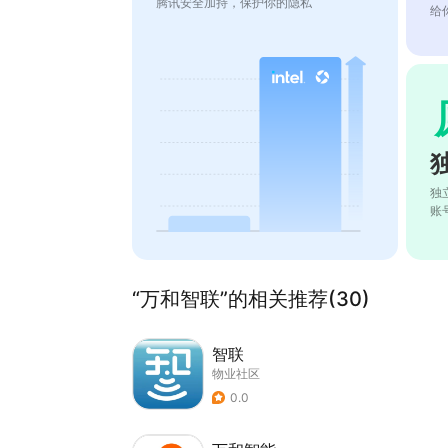
腾讯安全加持，保护你的隐私
给
独
账
“万和智联”的相关推荐(30)
智联
物业社区
0.0