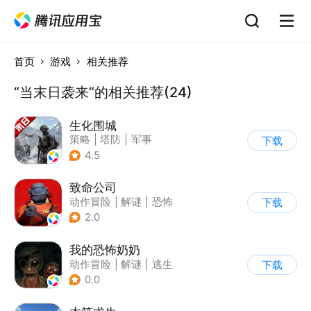
首页
游戏
相关推荐
“当末日袭来”的相关推荐(24)
生化围城
策略
|
塔防
|
军事
下载
|
废土
4.5
致命公司
动作冒险
|
解谜
|
恐怖
下载
|
欧美风
2.0
我的恐怖奶奶
动作冒险
|
解谜
|
逃生
下载
|
写实
0.0