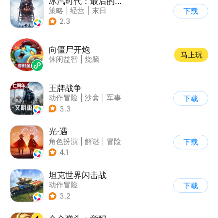
冰汽时代：最后的家园
策略
|
经营
|
末日
下载
|
steam游戏
2.3
向僵尸开炮
马上玩
休闲益智
|
烧脑
王牌战争
动作冒险
|
沙盒
|
军事
下载
|
开放世界
3.3
光·遇
角色扮演
|
解谜
|
冒险
下载
|
开放世界
4.1
坦克世界闪击战
动作冒险
下载
|
第三人称射击
|
二战
3.2
|
战术竞技