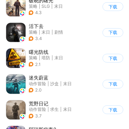
破晓的曙光
策略
|
SLG
|
末日
下载
|
写实
4.3
活下去
策略
|
末日
|
剧情
下载
|
暗黑
3.4
曙光防线
策略
|
塔防
|
末日
下载
|
欧美风
2.1
迷失蔚蓝
动作冒险
|
沙盒
|
末日
下载
|
开放世界
2.0
荒野日记
动作冒险
|
求生
|
末日
下载
|
荒野日记
3.7