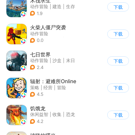
木筏求生
动作冒险
|
建造
|
生存
下载
|
写实
1.9
火柴人僵尸突袭
动作冒险
下载
|
第三人称射击
|
枪战
0.0
|
挑战破纪录
七日世界
动作冒险
|
沙盒
|
末日
下载
|
开放世界
2.4
辐射：避难所Online
策略
|
经营
|
冒险
下载
|
辐射
4.5
饥饿龙
休闲益智
|
收集
|
恐龙
下载
|
宠物
4.2