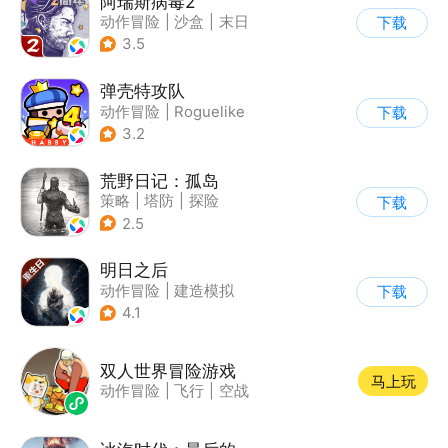
阿瑞斯病毒2
动作冒险
|
沙盒
|
末日
下载
|
剧情
3.5
弹壳特攻队
动作冒险
|
Roguelike
下载
|
冒险
|
无双割草
3.2
荒野日记：孤岛
策略
|
塔防
|
探险
下载
|
开放世界
2.5
明日之后
动作冒险
|
建造模拟
下载
|
丧尸
|
明日之后
4.1
双人世界冒险游戏
马上玩
动作冒险
|
飞行
|
空战