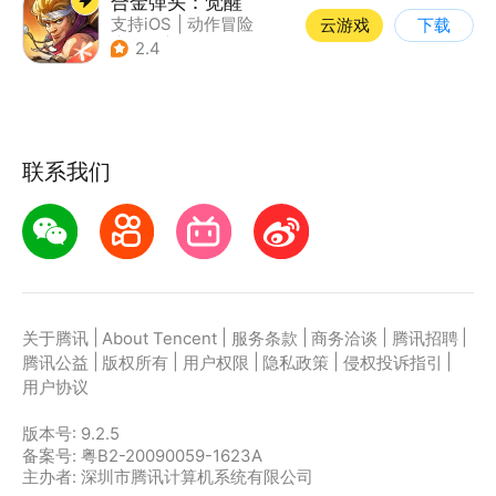
合金弹头：觉醒
支持iOS
|
动作冒险
云游戏
下载
|
射击
|
街机
2.4
联系我们
|
|
|
|
|
关于腾讯
About Tencent
服务条款
商务洽谈
腾讯招聘
|
|
|
|
|
腾讯公益
版权所有
用户权限
隐私政策
侵权投诉指引
用户协议
版本号:
9.2.5
备案号: 粤B2-20090059-1623A
主办者: 深圳市腾讯计算机系统有限公司