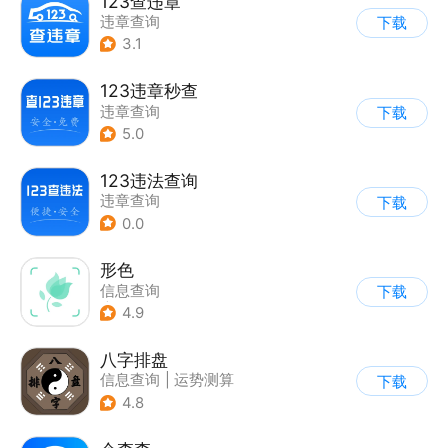
123查违章
违章查询
下载
3.1
123违章秒查
违章查询
下载
5.0
123违法查询
违章查询
下载
0.0
形色
信息查询
下载
|
图片分享社区
4.9
八字排盘
信息查询
|
运势测算
下载
4.8