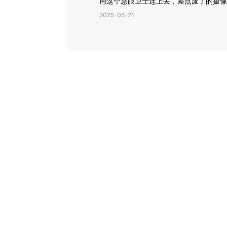
用这个慧眼卫士连上去，差点废了的摄像
2025-05-21