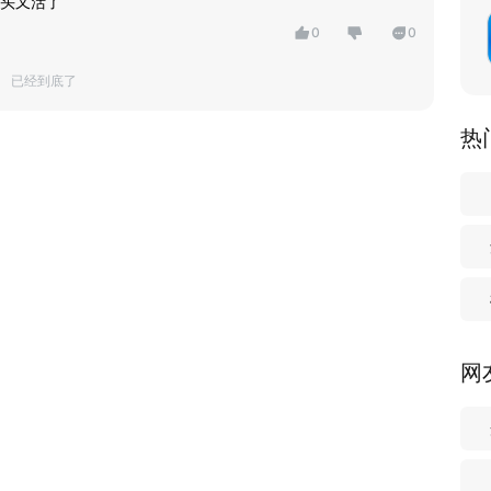
头又活了
0
0
已经到底了
热
网