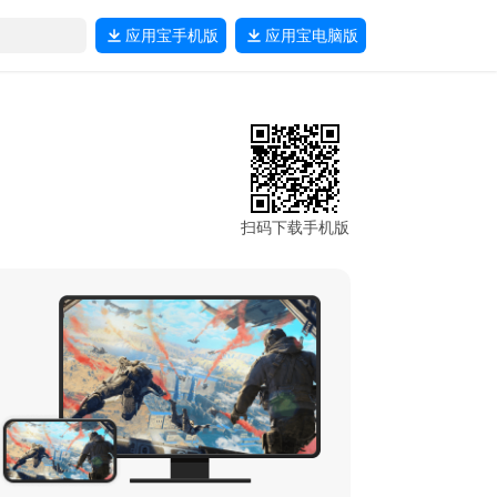
应用宝
手机版
应用宝
电脑版
扫码下载手机版