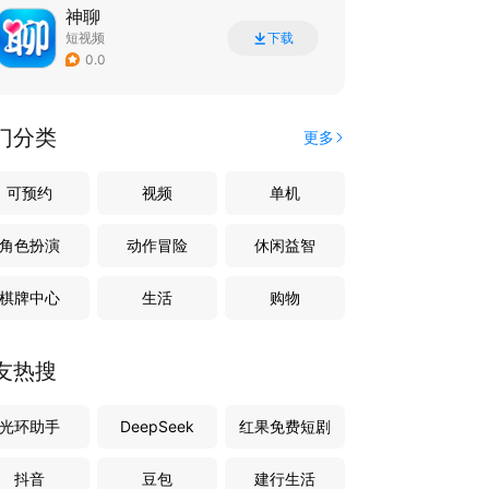
神聊
短视频
下载
0.0
门分类
更多
可预约
视频
单机
角色扮演
动作冒险
休闲益智
棋牌中心
生活
购物
友热搜
光环助手
DeepSeek
红果免费短剧
抖音
豆包
建行生活