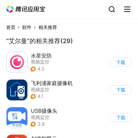
首页
软件
相关推荐
“艾尔曼”的相关推荐(29)
水星安防
视频监控
下载
4.5
飞利浦家庭摄像机
视频监控
下载
4.1
USB摄像头
视频监控
下载
3.8