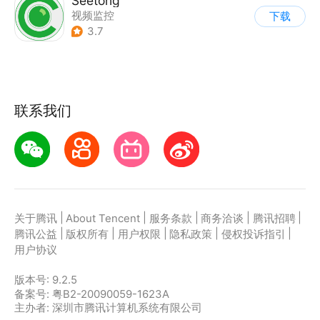
Seetong
视频监控
下载
3.7
联系我们
|
|
|
|
|
关于腾讯
About Tencent
服务条款
商务洽谈
腾讯招聘
|
|
|
|
|
腾讯公益
版权所有
用户权限
隐私政策
侵权投诉指引
用户协议
版本号:
9.2.5
备案号: 粤B2-20090059-1623A
主办者: 深圳市腾讯计算机系统有限公司