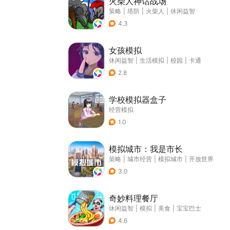
火柴人神话战场
策略
|
塔防
|
火柴人
|
休闲益智
4.3
女孩模拟
休闲益智
|
生活模拟
|
校园
|
卡通
2.8
学校模拟器盒子
经营模拟
1.0
模拟城市：我是市长
策略
|
城市经营
|
模拟城市
|
开放世界
3.0
奇妙料理餐厅
休闲益智
|
模拟
|
美食
|
宝宝巴士
4.6