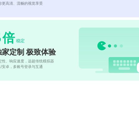
你更高清、流畅的视觉享受
5
倍
稳定
独家定制 极致体验
定性、响应速度，远超传统模拟器
OS/安卓，多账号登录与互通