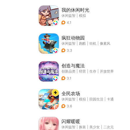
我的休闲时光
休闲益智
|
模拟
4.1
疯狂动物园
休闲益智
|
跑酷
|
街机
|
像素风
3.3
创造与魔法
创新品类
|
经营
|
生存
|
开放世界
3.1
全民农场
休闲益智
|
模拟
|
田园生活
|
卡通
3.6
闪耀暖暖
休闲益智
|
换装
|
美少女
|
二次元