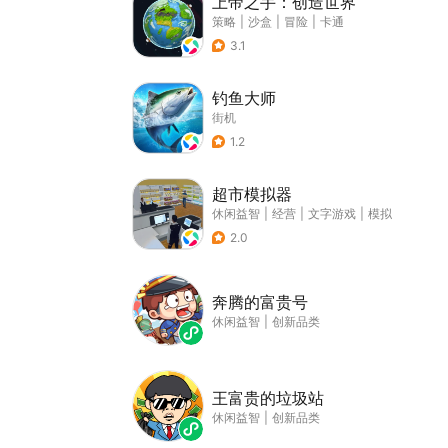
上帝之手：创造世界
策略
|
沙盒
|
冒险
|
卡通
3.1
钓鱼大师
街机
1.2
超市模拟器
休闲益智
|
经营
|
文字游戏
|
模拟
2.0
奔腾的富贵号
休闲益智
|
创新品类
王富贵的垃圾站
休闲益智
|
创新品类