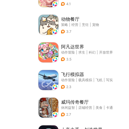
4.1
动物餐厅
策略
|
经营
|
烹饪
|
宠物
3.7
阿凡达世界
动作冒险
|
求生
|
科幻
|
开放世界
3.5
飞行模拟器
动作冒险
|
载具模拟
|
飞机
|
写实
2.3
威玛传奇餐厅
休闲益智
|
店铺经营
|
美食
|
卡通
2.7