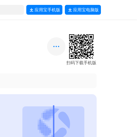
应用宝
手机版
应用宝
电脑版
扫码下载手机版