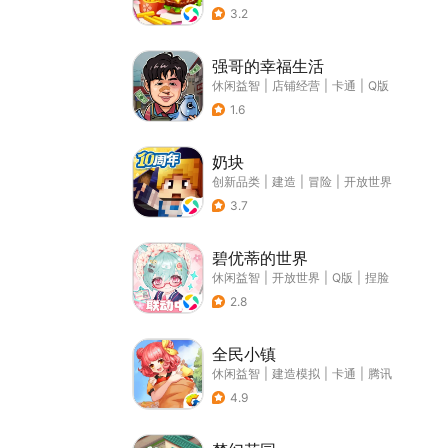
3.2
强哥的幸福生活
休闲益智
|
店铺经营
|
卡通
|
Q版
1.6
奶块
创新品类
|
建造
|
冒险
|
开放世界
3.7
碧优蒂的世界
休闲益智
|
开放世界
|
Q版
|
捏脸
2.8
全民小镇
休闲益智
|
建造模拟
|
卡通
|
腾讯
4.9