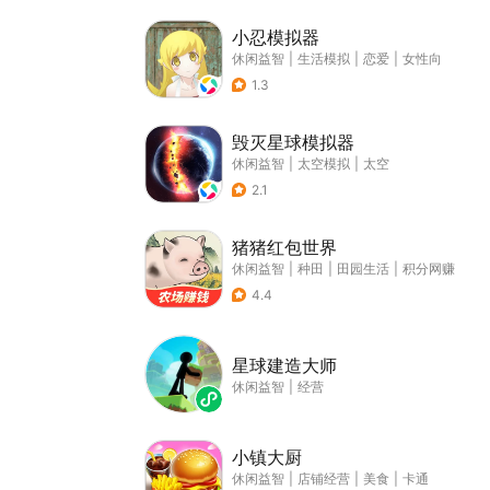
小忍模拟器
休闲益智
|
生活模拟
|
恋爱
|
女性向
1.3
毁灭星球模拟器
休闲益智
|
太空模拟
|
太空
2.1
猪猪红包世界
休闲益智
|
种田
|
田园生活
|
积分网赚
4.4
星球建造大师
休闲益智
|
经营
小镇大厨
休闲益智
|
店铺经营
|
美食
|
卡通