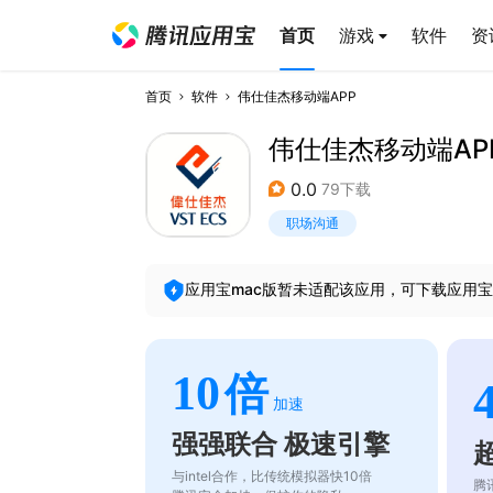
首页
游戏
软件
资
首页
软件
伟仕佳杰移动端APP
伟仕佳杰移动端AP
0.0
79下载
职场沟通
应用宝mac版暂未适配该应用，可下载应用宝
10
倍
加速
强强联合 极速引擎
与intel合作，比传统模拟器快10倍
腾