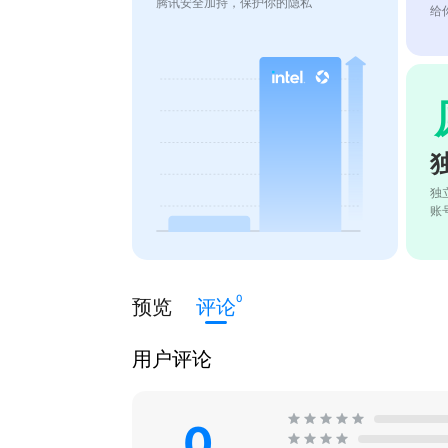
腾讯安全加持，保护你的隐私
给
独
账
0
预览
评论
用户评论
0