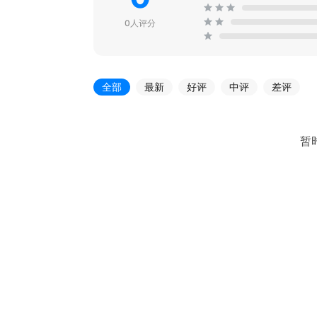
0人评分
全部
最新
好评
中评
差评