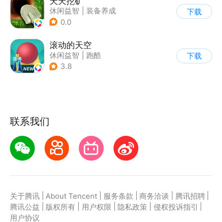
天天挖矿
休闲益智
|
装备养成
下载
|
解压
|
Q版
0.0
滚动的天空
休闲益智
|
跑酷
下载
|
女性向
|
清新
3.8
联系我们
|
|
|
|
|
关于腾讯
About Tencent
服务条款
商务洽谈
腾讯招聘
|
|
|
|
|
腾讯公益
版权所有
用户权限
隐私政策
侵权投诉指引
用户协议