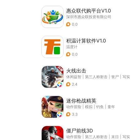
惠众联代购平台V1.0
深圳市惠众联投资有限公司
0.0
积温计算软件V1.0
温度计
0.0
火线出击
休闲益智
|
第三人称射击
|
丧尸
|
写实
2.4
迷你枪战精英
动作冒险
|
模拟
|
钓鱼
|
童年
3.3
僵尸前线3D
动作冒险
|
第三人称射击
|
末日
|
写实