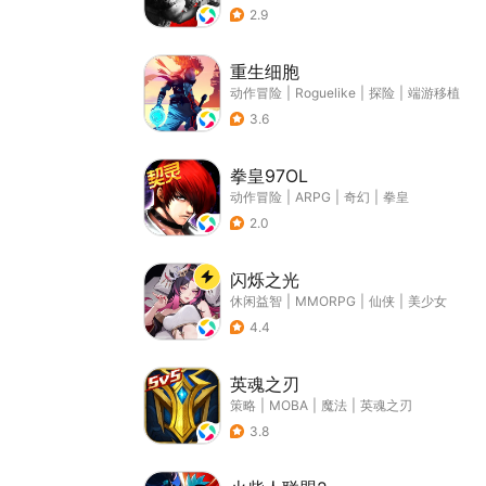
2.9
重生细胞
动作冒险
|
Roguelike
|
探险
|
端游移植
3.6
拳皇97OL
动作冒险
|
ARPG
|
奇幻
|
拳皇
2.0
闪烁之光
休闲益智
|
MMORPG
|
仙侠
|
美少女
4.4
英魂之刃
策略
|
MOBA
|
魔法
|
英魂之刃
3.8