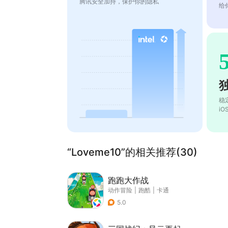
腾讯安全加持，保护你的隐私
给
稳
i
“Loveme10”的相关推荐(30)
跑跑大作战
动作冒险
|
跑酷
|
卡通
5.0