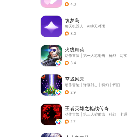
4.3
筑梦岛
聊天机器人
|
AI聊天对话
3.0
火线精英
动作冒险
|
第一人称射击
|
枪战
|
写实
3.4
空战风云
动作冒险
|
弹幕射击
|
科幻
|
怀旧
2.9
王者英雄之枪战传奇
动作冒险
|
第三人称射击
|
科幻
|
卡通
2.7