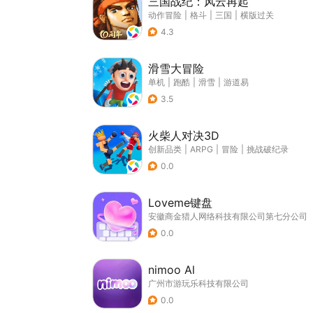
三国战纪：风云再起
动作冒险
|
格斗
|
三国
|
横版过关
4.3
滑雪大冒险
单机
|
跑酷
|
滑雪
|
游道易
3.5
火柴人对决3D
创新品类
|
ARPG
|
冒险
|
挑战破纪录
0.0
Loveme键盘
安徽商金猎人网络科技有限公司第七分公司
0.0
nimoo Al
广州市游玩乐科技有限公司
0.0