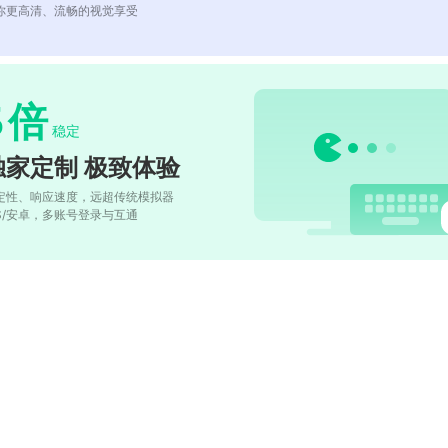
你更高清、流畅的视觉享受
5
倍
稳定
独家定制 极致体验
定性、响应速度，远超传统模拟器
OS/安卓，多账号登录与互通