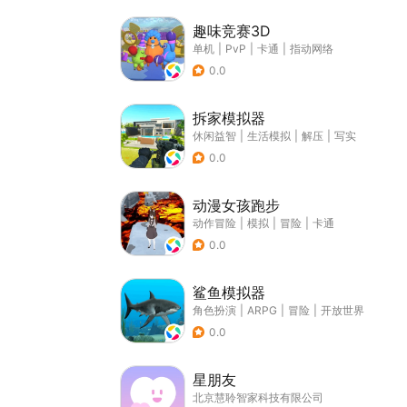
趣味竞赛3D
单机
|
PvP
|
卡通
|
指动网络
0.0
拆家模拟器
休闲益智
|
生活模拟
|
解压
|
写实
0.0
动漫女孩跑步
动作冒险
|
模拟
|
冒险
|
卡通
0.0
鲨鱼模拟器
角色扮演
|
ARPG
|
冒险
|
开放世界
0.0
星朋友
北京慧聆智家科技有限公司