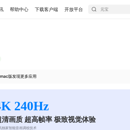
讯
帮助中心
下载客户端
开放平台
mac版发现更多应用
4K 240Hz
超清画质 超高帧率 极致视觉体验
讯独家智能音画调校技术