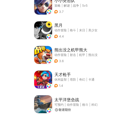
小小突击队
策略
|
解谜
|
战争
|
5v5
3.7
黑月
动作冒险
|
格斗
|
末日
|
美少女
4.4
熊出没之机甲熊大
动作冒险
|
射击
|
机甲
|
熊出没
3.6
天才枪手
休闲益智
|
塔防
|
奇幻
|
卡通
1.4
太平洋堡垒战
可预约
|
动作冒险
|
格斗
|
科幻
敬请期待