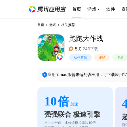
首页
游戏
软件
资
首页
游戏
相关推荐
跑跑大作战
5.0
243下载
动作冒险
跑酷
卡通
应用宝mac版暂未适配该应用，可下载应用宝
10
倍
加速
强强联合 极速引擎
与intel合作，比传统模拟器快10倍
腾