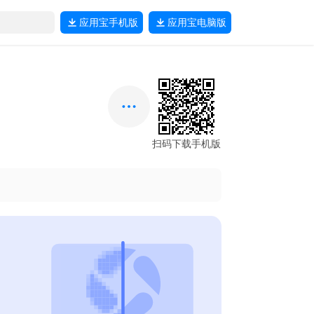
应用宝
手机版
应用宝
电脑版
扫码下载手机版