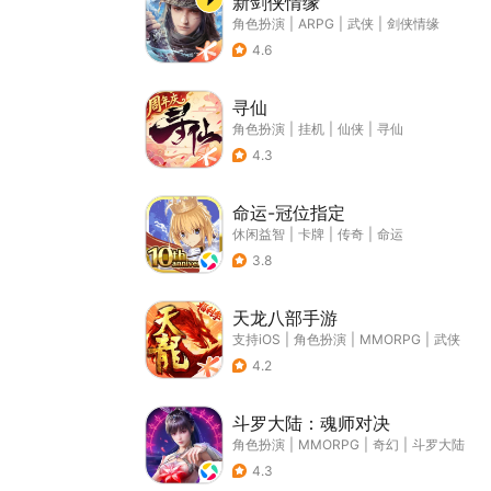
新剑侠情缘
角色扮演
|
ARPG
|
武侠
|
剑侠情缘
4.6
寻仙
角色扮演
|
挂机
|
仙侠
|
寻仙
4.3
命运-冠位指定
休闲益智
|
卡牌
|
传奇
|
命运
3.8
天龙八部手游
支持iOS
|
角色扮演
|
MMORPG
|
武侠
4.2
斗罗大陆：魂师对决
角色扮演
|
MMORPG
|
奇幻
|
斗罗大陆
4.3