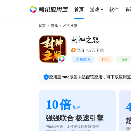
首页
游戏
软件
资
首页
游戏
相关推荐
封神之怒
2.6
4.2万下载
角色扮演
挂机
仙侠
应用宝mac版暂未适配该应用，可下载应用宝
10
倍
加速
强强联合 极速引擎
与intel合作，比传统模拟器快10倍
腾