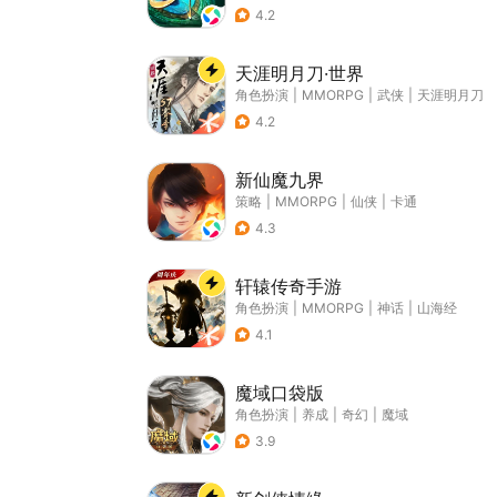
4.2
天涯明月刀·世界
角色扮演
|
MMORPG
|
武侠
|
天涯明月刀
4.2
新仙魔九界
策略
|
MMORPG
|
仙侠
|
卡通
4.3
轩辕传奇手游
角色扮演
|
MMORPG
|
神话
|
山海经
4.1
魔域口袋版
角色扮演
|
养成
|
奇幻
|
魔域
3.9