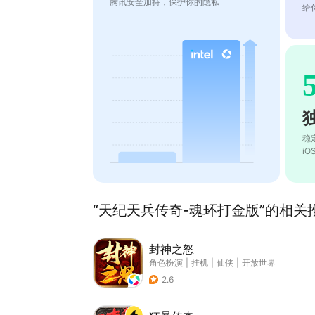
腾讯安全加持，保护你的隐私
给
稳
i
“天纪天兵传奇-魂环打金版”的相关推
封神之怒
角色扮演
|
挂机
|
仙侠
|
开放世界
2.6