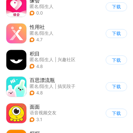
缘会
匿名/陌生人
下载
0.0
性用社
匿名/陌生人
下载
4.7
积目
匿名/陌生人
|
兴趣社区
下载
4.8
百思漂流瓶
匿名/陌生人
|
搞笑段子
下载
4.8
面面
语音视频交友
下载
|
匿名/陌生人
3.1