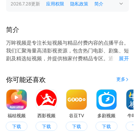
2026.7.28
更新
应用权限
隐私政策
简介
简介
万眸视频是专注长短视频与精品付费内容的点播平台。
我们汇聚海量高清影视资源，包含热门电影、剧集、短
剧及精选短视频，并提供独家付费精品专区。通过优化
展开
播放技术，确保全程流畅无卡顿的沉浸式观影。智能推
荐系统懂你所爱，支持离线下载，随时随地享受视听盛
你可能还喜欢
更多
宴。这里是影视爱好者的乐园，万眸视频，让每一刻都
值得全心沉浸。
福桔视频
西影视频
谷豆TV
多剧视频
牛
下载
下载
下载
下载