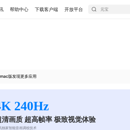
讯
帮助中心
下载客户端
开放平台
mac版发现更多应用
4K 240Hz
超清画质 超高帧率 极致视觉体验
讯独家智能音画调校技术