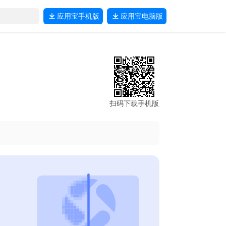
应用宝
手机版
应用宝
电脑版
扫码下载手机版