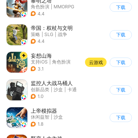
黎明之塔
角色扮演
|
MMORPG
下载
|
奇幻
|
暗黑
4.4
帝国：权杖与文明
策略
|
SLG
|
战争
下载
|
自由交易
4.4
妄想山海
支持iOS
|
角色扮演
云游戏
下载
|
店铺经营
|
仙侠
3.1
监控人大战马桶人
创新品类
|
沙盒
|
卡通
下载
|
建造
1.0
上帝模拟器
休闲益智
|
沙盒
下载
|
建造模拟
1.8