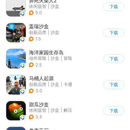
弄死火柴人2
休闲益智
|
沙盒
下载
5.0
盖瑞沙盒
创新品类
|
沙盒
下载
|
像素风
|
DIY
1.5
海洋家园生存岛
动作冒险
|
沙盒
|
冒险
下载
|
开放世界
2.5
马桶人起源
创新品类
|
沙盒
|
卡通
下载
|
建造
3.0
甜瓜沙盒
休闲益智
|
沙盒
|
解压
下载
|
像素风
3.5