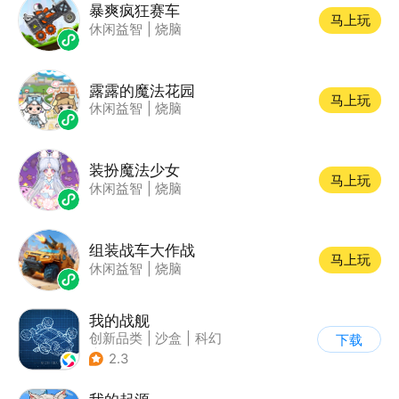
暴爽疯狂赛车
马上玩
休闲益智
|
烧脑
露露的魔法花园
马上玩
休闲益智
|
烧脑
装扮魔法少女
马上玩
休闲益智
|
烧脑
组装战车大作战
马上玩
休闲益智
|
烧脑
我的战舰
创新品类
|
沙盒
|
科幻
下载
|
开放世界
2.3