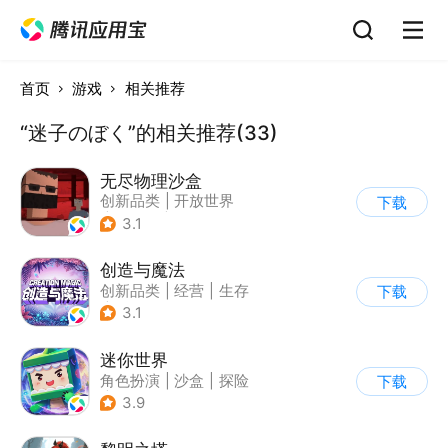
首页
游戏
相关推荐
“迷子のぼく”的相关推荐(33)
无尽物理沙盒
创新品类
|
开放世界
下载
|
像素风
|
动作冒险
3.1
创造与魔法
创新品类
|
经营
|
生存
下载
|
开放世界
3.1
迷你世界
角色扮演
|
沙盒
|
探险
下载
|
我的世界
3.9