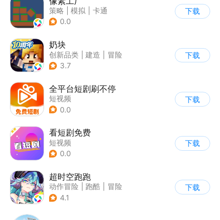
像素工厂
策略
|
模拟
|
卡通
下载
|
62游戏
0.0
奶块
创新品类
|
建造
|
冒险
下载
|
开放世界
3.7
全平台短剧刷不停
短视频
下载
0.0
看短剧免费
短视频
下载
0.0
超时空跑跑
动作冒险
|
跑酷
|
冒险
下载
|
沙盒
4.1