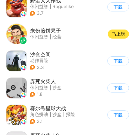
野蛮人大作战
休闲益智
|
Roguelike
下载
|
奇幻
|
卡通
3.7
来份煎饼果子
马上玩
休闲益智
|
经营
沙盒空间
动作冒险
下载
|
第一人称射击
3.3
|
开放世界
|
写实
弄死火柴人
休闲益智
|
沙盒
下载
|
火柴人
1.8
赛尔号星球大战
角色扮演
|
沙盒
|
探险
下载
|
赛尔号
3.1