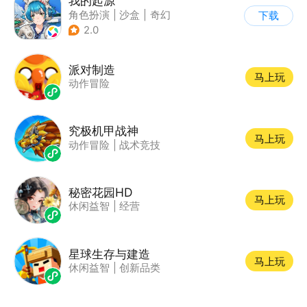
我的起源
角色扮演
|
沙盒
|
奇幻
下载
|
开放世界
2.0
派对制造
马上玩
动作冒险
究极机甲战神
马上玩
动作冒险
|
战术竞技
秘密花园HD
马上玩
休闲益智
|
经营
星球生存与建造
马上玩
休闲益智
|
创新品类