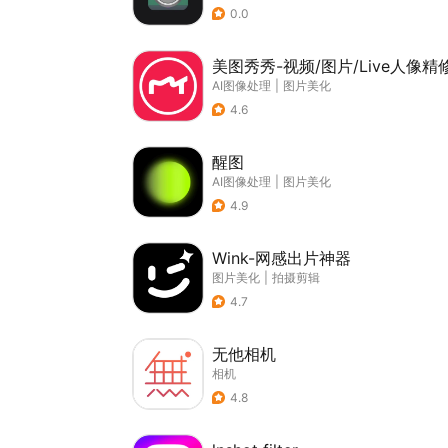
0.0
美图秀秀-视频/图片/Live人像精
AI图像处理
|
图片美化
4.6
醒图
AI图像处理
|
图片美化
4.9
Wink-网感出片神器
图片美化
|
拍摄剪辑
4.7
无他相机
相机
4.8