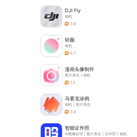
DJI Fly
相机
3.8
轻颜
相机
4.7
漫画头像制作
图片美化
|
相机
1.3
马赛克涂鸦
相机
|
图片美化
3.8
智能证件照
AI图像处理
|
图片美化
|
证件照
|
相机