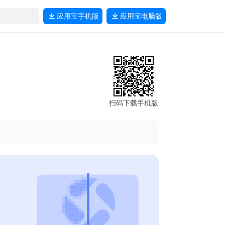
应用宝
手机版
应用宝
电脑版
扫码下载手机版