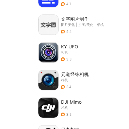
4.7
文字图片制作
图片美化
|
拼图/美化
|
相机
4.4
KY UFO
相机
3.3
元道经纬相机
相机
2.4
DJI Mimo
相机
3.5