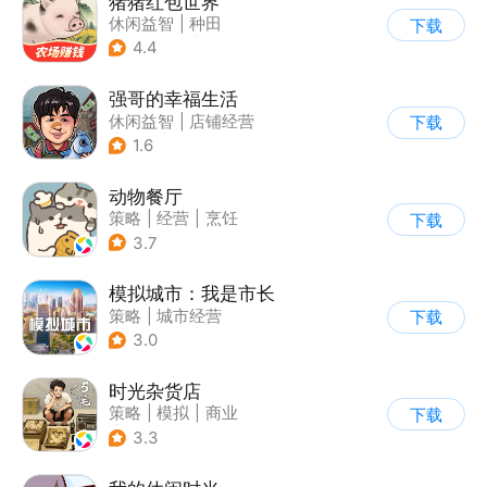
猪猪红包世界
休闲益智
|
种田
下载
|
田园生活
|
积分网赚
4.4
强哥的幸福生活
休闲益智
|
店铺经营
下载
|
卡通
|
Q版
1.6
动物餐厅
策略
|
经营
|
烹饪
下载
|
宠物
3.7
模拟城市：我是市长
策略
|
城市经营
下载
|
模拟城市
|
开放世界
3.0
时光杂货店
策略
|
模拟
|
商业
下载
|
童年
3.3