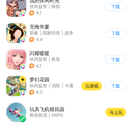
我的休闲时光
休闲益智
|
模拟
下载
4.1
无悔华夏
策略
|
国家经营
|
战争
下载
|
中国风
4.4
闪耀暖暖
休闲益智
|
换装
下载
|
女性向
|
二次元
4.1
梦幻花园
休闲益智
|
消除
|
卡通
云游戏
下载
|
创梦天地
4.0
玩具飞机模拟器
马上玩
角色扮演
|
ARPG