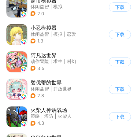
超市模拟器
休闲益智
|
模拟
下载
|
文字游戏
|
经营
2.0
小忍模拟器
休闲益智
|
模拟
|
恋爱
下载
|
女性向
1.3
阿凡达世界
动作冒险
|
求生
|
科幻
下载
|
开放世界
3.5
碧优蒂的世界
休闲益智
|
开放世界
下载
|
Q版
|
捏脸
2.8
火柴人神话战场
策略
|
塔防
|
火柴人
下载
|
休闲益智
4.3