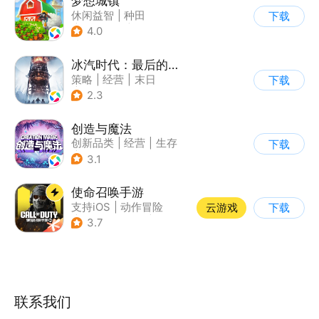
梦想城镇
休闲益智
|
种田
下载
|
田园生活
|
中国风
4.0
冰汽时代：最后的家园
策略
|
经营
|
末日
下载
|
steam游戏
2.3
创造与魔法
创新品类
|
经营
|
生存
下载
|
开放世界
3.1
使命召唤手游
支持iOS
|
动作冒险
云游戏
下载
|
第一人称射击
|
军事
3.7
联系我们