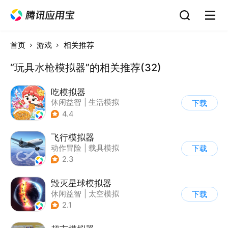
首页
游戏
相关推荐
“玩具水枪模拟器”的相关推荐(32)
吃模拟器
休闲益智
|
生活模拟
下载
|
美食
|
卡通
4.4
飞行模拟器
动作冒险
|
载具模拟
下载
|
飞机
|
写实
2.3
毁灭星球模拟器
休闲益智
|
太空模拟
下载
|
太空
2.1