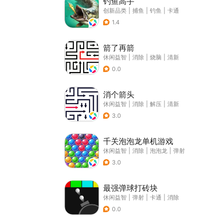
钓鱼高手
创新品类
|
捕鱼
|
钓鱼
|
卡通
1.4
箭了再箭
休闲益智
|
消除
|
烧脑
|
清新
0.0
消个箭头
休闲益智
|
消除
|
解压
|
清新
3.0
千关泡泡龙单机游戏
休闲益智
|
消除
|
泡泡龙
|
弹射
3.0
最强弹球打砖块
休闲益智
|
弹射
|
卡通
|
消除
0.0