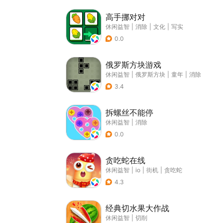
高手挪对对
休闲益智
|
消除
|
文化
|
写实
0.0
俄罗斯方块游戏
休闲益智
|
俄罗斯方块
|
童年
|
消除
3.4
拆螺丝不能停
休闲益智
|
消除
0.0
贪吃蛇在线
休闲益智
|
io
|
街机
|
贪吃蛇
4.3
经典切水果大作战
休闲益智
|
切削