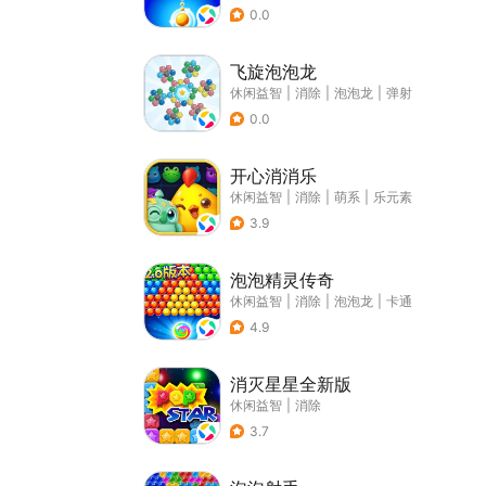
0.0
飞旋泡泡龙
休闲益智
|
消除
|
泡泡龙
|
弹射
0.0
开心消消乐
休闲益智
|
消除
|
萌系
|
乐元素
3.9
泡泡精灵传奇
休闲益智
|
消除
|
泡泡龙
|
卡通
4.9
消灭星星全新版
休闲益智
|
消除
3.7