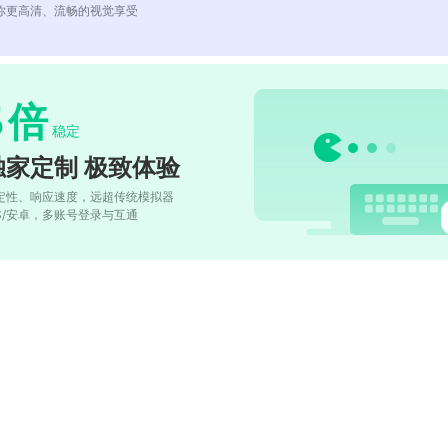
你更高清、流畅的视觉享受
5
倍
稳定
独家定制 极致体验
定性、响应速度，远超传统模拟器
OS/安卓，多账号登录与互通