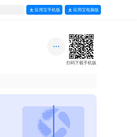
应用宝
手机版
应用宝
电脑版
扫码下载手机版