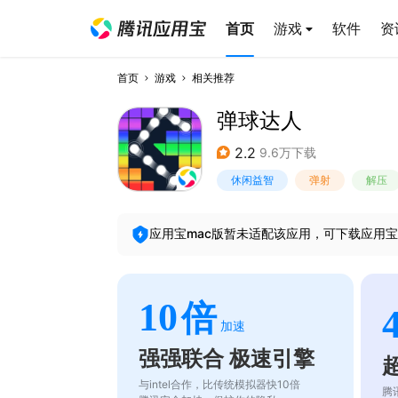
首页
游戏
软件
资
首页
游戏
相关推荐
弹球达人
2.2
9.6万下载
休闲益智
弹射
解压
应用宝mac版暂未适配该应用，可下载应用宝
10
倍
加速
强强联合 极速引擎
与intel合作，比传统模拟器快10倍
腾