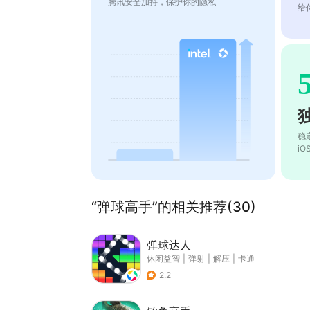
腾讯安全加持，保护你的隐私
给
稳
i
“弹球高手”的相关推荐(30)
弹球达人
休闲益智
|
弹射
|
解压
|
卡通
2.2