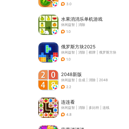
3.0
水果消消乐单机游戏
休闲益智
|
消除
1.0
俄罗斯方块2025
休闲益智
|
消除
|
棋牌
|
俄罗斯方块
1.0
2048新版
休闲益智
|
合成
|
消除
|
2048
2.2
连连看
休闲益智
|
消除
|
多比特
|
连线
4.8