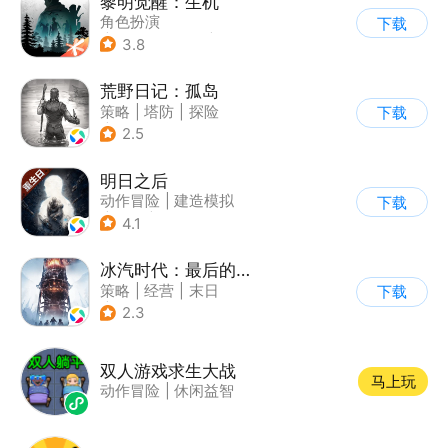
黎明觉醒：生机
角色扮演
下载
|
第三人称射击
|
探险
3.8
|
开放世界
荒野日记：孤岛
策略
|
塔防
|
探险
下载
|
开放世界
2.5
明日之后
动作冒险
|
建造模拟
下载
|
丧尸
|
明日之后
4.1
冰汽时代：最后的家园
策略
|
经营
|
末日
下载
|
steam游戏
2.3
双人游戏求生大战
马上玩
动作冒险
|
休闲益智