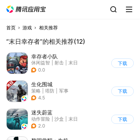
首页
游戏
相关推荐
“末日幸存者”的相关推荐(12)
幸存者小队
休闲益智
|
射击
|
末日
下载
|
卡通
0.0
生化围城
策略
|
塔防
|
军事
下载
|
废土
4.5
迷失蔚蓝
动作冒险
|
沙盒
|
末日
下载
|
开放世界
2.0