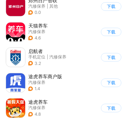
郑州日产智联
汽修保养
|
其他
下载
0.0
天猫养车
汽修保养
下载
4.6
启航者
手机定位
|
汽修保养
下载
3.2
途虎养车商户版
汽修保养
下载
1.4
途虎养车
汽修保养
下载
4.8