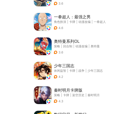
3.6
一拳超人：最强之男
角色扮演
|
卡牌
|
动漫改编
|
一拳超人
4.6
奥特曼系列OL
策略
|
回合制
|
动漫改编
|
奥特曼
3.6
少年三国志
休闲益智
|
卡牌
|
战争
|
少年三国志
4.2
秦时明月卡牌版
策略
|
卡牌
|
架空历史
|
秦时明月
4.3