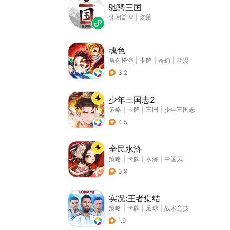
驰骋三国
休闲益智
|
烧脑
魂色
角色扮演
|
卡牌
|
奇幻
|
动漫
3.2
少年三国志2
策略
|
卡牌
|
三国
|
少年三国志
4.5
全民水浒
策略
|
卡牌
|
水浒
|
中国风
3.9
实况:王者集结
策略
|
卡牌
|
足球
|
战术竞技
1.9