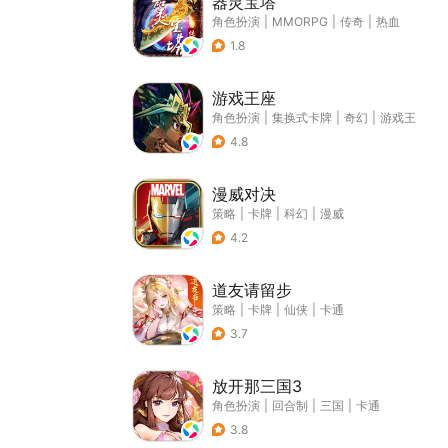
器灵宝塔
角色扮演
|
MMORPG
|
传奇
|
热血
1.8
游戏王座
角色扮演
|
集换式卡牌
|
奇幻
|
游戏王
4.8
漫威对决
策略
|
卡牌
|
科幻
|
漫威
4.2
道友请留步
策略
|
卡牌
|
仙侠
|
卡通
3.7
放开那三国3
角色扮演
|
回合制
|
三国
|
卡通
3.8