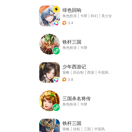
绯色回响
角色扮演
|
卡牌
|
科幻
|
美少女
3.4
铁杆三国
角色扮演
|
卡牌
少年西游记
策略
|
回合制
|
西游
|
中国风
3.8
三国杀名将传
角色扮演
|
卡牌
铁杆三国
策略
|
挂机
|
三国
|
中国风