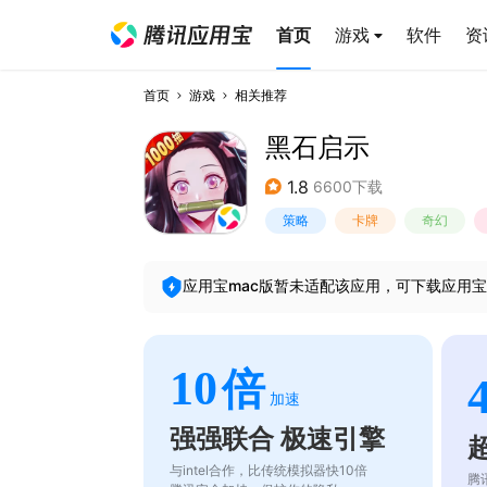
首页
游戏
软件
资
首页
游戏
相关推荐
黑石启示
1.8
6600下载
策略
卡牌
奇幻
应用宝mac版暂未适配该应用，可下载应用宝
10
倍
加速
强强联合 极速引擎
与intel合作，比传统模拟器快10倍
腾