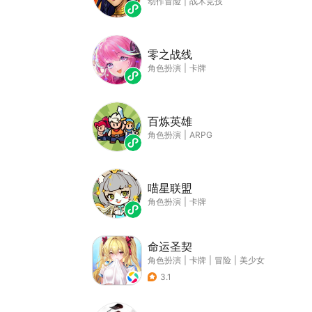
动作冒险
|
战术竞技
零之战线
角色扮演
|
卡牌
百炼英雄
角色扮演
|
ARPG
喵星联盟
角色扮演
|
卡牌
命运圣契
角色扮演
|
卡牌
|
冒险
|
美少女
3.1