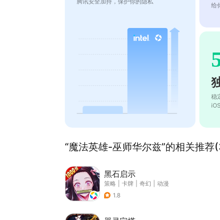
腾讯安全加持，保护你的隐私
给
稳
i
“魔法英雄-巫师华尔兹”的相关推荐(3
黑石启示
策略
|
卡牌
|
奇幻
|
动漫
1.8