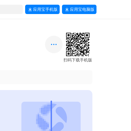
应用宝
手机版
应用宝
电脑版
扫码下载手机版