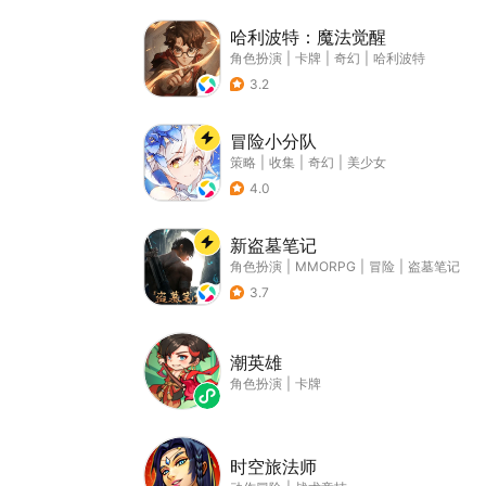
哈利波特：魔法觉醒
角色扮演
|
卡牌
|
奇幻
|
哈利波特
3.2
冒险小分队
策略
|
收集
|
奇幻
|
美少女
4.0
新盗墓笔记
角色扮演
|
MMORPG
|
冒险
|
盗墓笔记
3.7
潮英雄
角色扮演
|
卡牌
时空旅法师