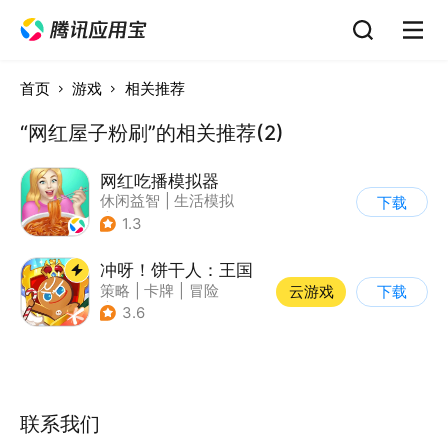
首页
游戏
相关推荐
“网红屋子粉刷”的相关推荐(2)
网红吃播模拟器
休闲益智
|
生活模拟
下载
|
美食
1.3
冲呀！饼干人：王国
策略
|
卡牌
|
冒险
云游戏
下载
|
卡通
3.6
联系我们