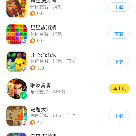
疯狂烧烤摊
休闲益智
|
消除
下载
0.0
星星趣消消
休闲益智
|
消除
下载
0.0
开心消消乐
休闲益智
|
消除
|
萌系
下载
|
乐元素
3.9
咻咻勇者
马上玩
角色扮演
|
ARPG
谜题大陆
休闲益智
|
SLG
|
三七
下载
|
策略
4.4