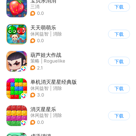
宝贝乐消消
三消
下载
0.0
天天萌萌乐
休闲益智
|
消除
下载
0.0
葫芦娃大作战
策略
|
Roguelike
下载
|
神话
|
葫芦娃
2.1
单机消灭星星经典版
休闲益智
|
消除
下载
3.0
消灭星星乐
休闲益智
|
消除
下载
0.0