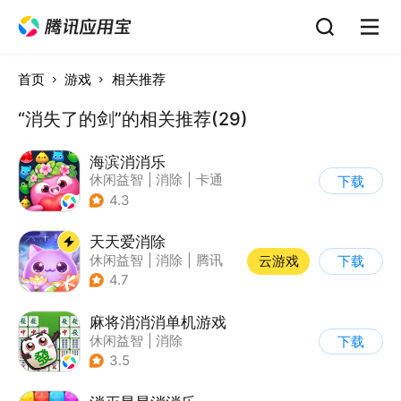
首页
游戏
相关推荐
“消失了的剑”的相关推荐(29)
海滨消消乐
休闲益智
|
消除
|
卡通
下载
|
乐元素
4.3
天天爱消除
休闲益智
|
消除
|
腾讯
云游戏
下载
|
单机
4.7
麻将消消消单机游戏
休闲益智
|
消除
下载
3.5