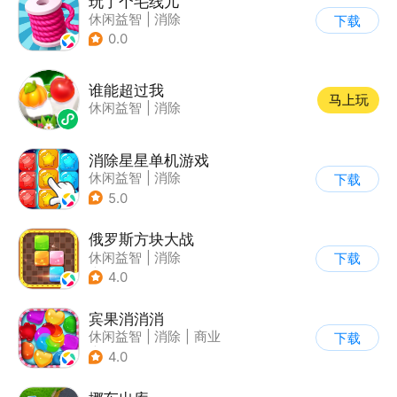
玩了个毛线儿
休闲益智
|
消除
下载
0.0
谁能超过我
马上玩
休闲益智
|
消除
消除星星单机游戏
休闲益智
|
消除
下载
5.0
俄罗斯方块大战
休闲益智
|
消除
下载
|
俄罗斯方块
4.0
宾果消消消
休闲益智
|
消除
|
商业
下载
|
宾果消消消
4.0