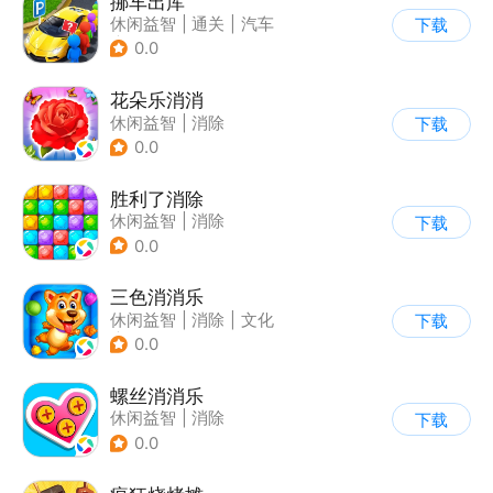
挪车出库
休闲益智
|
通关
|
汽车
下载
|
卡通
0.0
花朵乐消消
休闲益智
|
消除
下载
0.0
胜利了消除
休闲益智
|
消除
下载
0.0
三色消消乐
休闲益智
|
消除
|
文化
下载
|
写实
0.0
螺丝消消乐
休闲益智
|
消除
下载
0.0