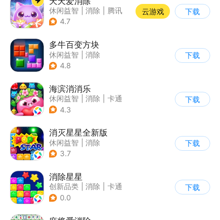
天天爱消除
休闲益智
|
消除
|
腾讯
云游戏
下载
|
单机
4.7
多牛百变方块
休闲益智
|
消除
下载
|
多比特
4.8
海滨消消乐
休闲益智
|
消除
|
卡通
下载
|
乐元素
4.3
消灭星星全新版
休闲益智
|
消除
下载
3.7
消除星星
创新品类
|
消除
|
卡通
下载
|
休闲益智
0.0