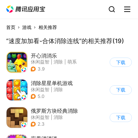
首页
游戏
相关推荐
“速度加加看-合体消除连线”的相关推荐(19)
开心消消乐
休闲益智
|
消除
|
萌系
下载
|
乐元素
3.9
消除星星单机游戏
休闲益智
|
消除
下载
5.0
俄罗斯方块经典消除
休闲益智
|
消除
下载
|
俄罗斯方块
2.3