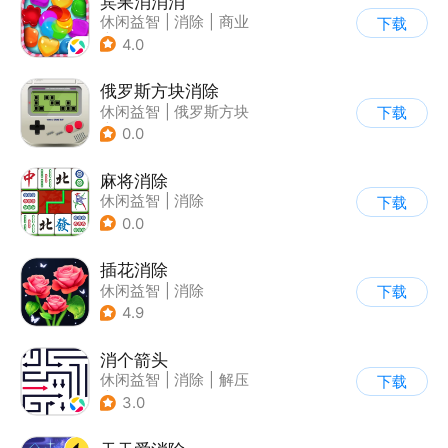
宾果消消消
休闲益智
|
消除
|
商业
下载
|
宾果消消消
4.0
俄罗斯方块消除
休闲益智
|
俄罗斯方块
下载
|
消除
0.0
麻将消除
休闲益智
|
消除
下载
0.0
插花消除
休闲益智
|
消除
下载
4.9
消个箭头
休闲益智
|
消除
|
解压
下载
|
清新
3.0