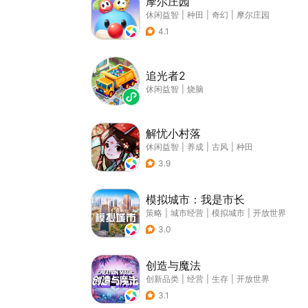
摩尔庄园
休闲益智
|
种田
|
奇幻
|
摩尔庄园
4.1
追光者2
休闲益智
|
烧脑
解忧小村落
休闲益智
|
养成
|
古风
|
种田
3.9
模拟城市：我是市长
策略
|
城市经营
|
模拟城市
|
开放世界
3.0
创造与魔法
创新品类
|
经营
|
生存
|
开放世界
3.1