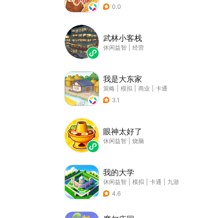
0.0
武林小客栈
休闲益智
|
经营
我是大东家
策略
|
模拟
|
商业
|
卡通
3.1
眼神太好了
休闲益智
|
烧脑
我的大学
休闲益智
|
模拟
|
卡通
|
九游
4.6