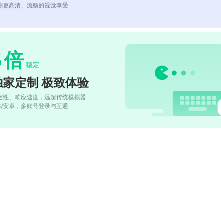
你更高清、流畅的视觉享受
5
倍
稳定
独家定制 极致体验
定性、响应速度，远超传统模拟器
OS/安卓，多账号登录与互通