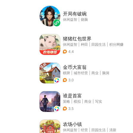
开局有破碗
休闲益智
|
烧脑
猪猪红包世界
休闲益智
|
种田
|
田园生活
|
积分网赚
4.4
金币大富翁
棋牌
|
城市经营
|
商业
|
脑洞
3.0
谁是首富
策略
|
模拟
|
商业
|
写实
3.5
农场小镇
休闲益智
|
经营
|
田园生活
|
清新