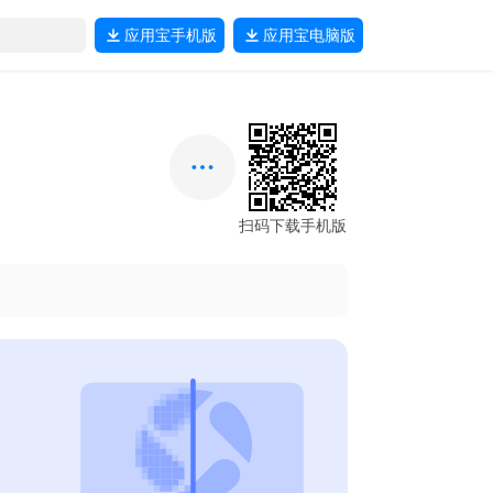
应用宝
手机版
应用宝
电脑版
扫码下载手机版