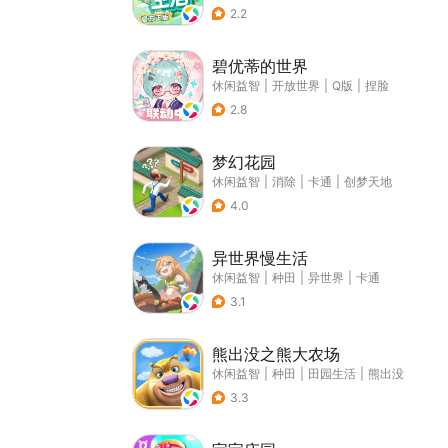
2.2
碧优蒂的世界
休闲益智
|
开放世界
|
Q版
|
捏脸
2.8
梦幻花园
休闲益智
|
消除
|
卡通
|
创梦天地
4.0
异世界慢生活
休闲益智
|
种田
|
异世界
|
卡通
3.1
熊出没之熊大农场
休闲益智
|
种田
|
田园生活
|
熊出没
3.3